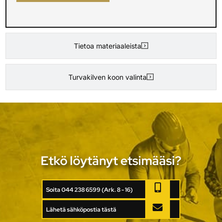
Tietoa materiaaleista
Turvakilven koon valinta
Etkö löytänyt etsimääsi?
Soita 044 238 6599 (Ark. 8 - 16)
Lähetä sähköpostia tästä