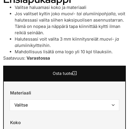
Valitse haluamasi koko ja materiaali
Jos valitset kyltin joko
muovi- tai alumiinipohjalla
, voit
halutessasi valita siihen kaksipuolisen asennustarran.
Tämä on nopea ja näppärä tapa kiinnittää kyltti ilman
reikiä seinään.
Halutessasi voit valita 3 mm kiinnitysreiät
muovi- ja
alumiinikyltteihin
.
Mahdollisuus lisätä oma logo yli 10 kpl tilauksiin.
Saatavuus:
Varastossa
Osta tuote
Materiaali
Koko