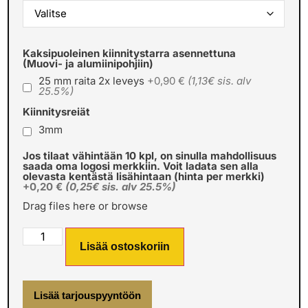
Kaksipuoleinen kiinnitystarra asennettuna
(Muovi- ja alumiinipohjiin)
25 mm raita 2x leveys
+0,90 €
(1,13€ sis. alv
25.5%)
Kiinnitysreiät
3mm
Jos tilaat vähintään 10 kpl, on sinulla mahdollisuus
saada oma logosi merkkiin. Voit ladata sen alla
olevasta kentästä lisähintaan (hinta per merkki)
+0,20 €
(0,25€ sis. alv 25.5%)
Drag files here or
browse
Lisää ostoskoriin
Lisää tarjouspyyntöön