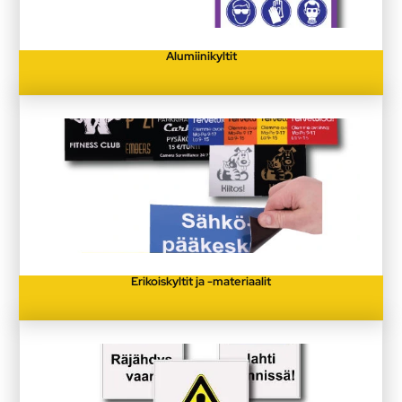
Alumiinikyltit
Erikoiskyltit ja -materiaalit