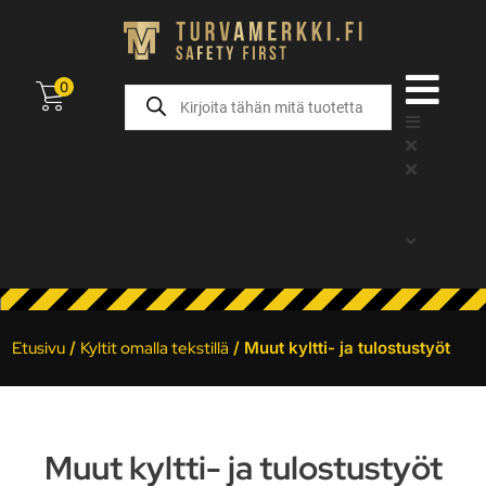
0
Etusivu
/
Kyltit omalla tekstillä
/ Muut kyltti- ja tulostustyöt
Muut kyltti- ja tulostustyöt