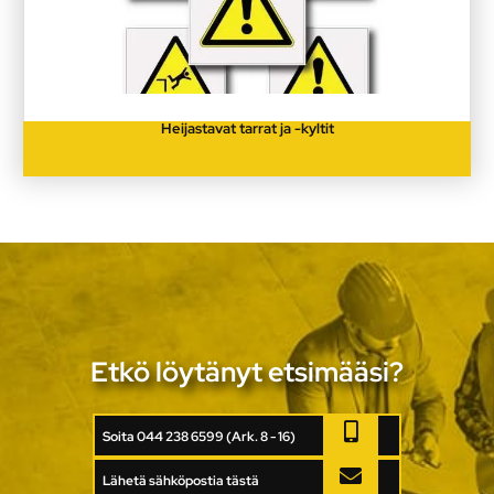
Heijastavat tarrat ja -kyltit
Etkö löytänyt etsimääsi?
Soita 044 238 6599 (Ark. 8 - 16)
Lähetä sähköpostia tästä