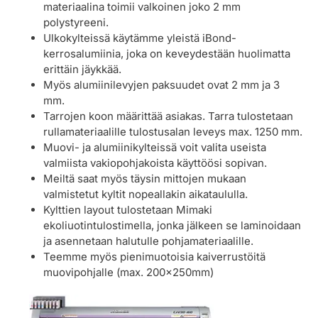
materiaalina toimii valkoinen joko 2 mm
polystyreeni.
Ulkokylteissä käytämme yleistä iBond-
kerrosalumiinia, joka on keveydestään huolimatta
erittäin jäykkää.
Myös alumiinilevyjen paksuudet ovat 2 mm ja 3
mm.
Tarrojen koon määrittää asiakas. Tarra tulostetaan
rullamateriaalille tulostusalan leveys max. 1250 mm.
Muovi- ja alumiinikylteissä voit valita useista
valmiista vakiopohjakoista käyttöösi sopivan.
Meiltä saat myös täysin mittojen mukaan
valmistetut kyltit nopeallakin aikataululla.
Kylttien layout tulostetaan Mimaki
ekoliuotintulostimella, jonka jälkeen se laminoidaan
ja asennetaan halutulle pohjamateriaalille.
Teemme myös pienimuotoisia kaiverrustöitä
muovipohjalle (max. 200x250mm)