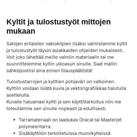
Kyltit ja tulostustyöt mittojen
mukaan
Satojen erilaisten vakiokilpien lisäksi valmistamme kyltit
ja tulostustyöt täysin asiakkaiden ohjeiden mukaisesti.
Voit joko lähettää meille valmiin materiaalin tai me
suunnittelemme kyltin ulkoasun sinulle. Saat mallin
sähköpostiisi aina ennen tilauspäätöstä!
Tulostustarrojen ja kylttien pohjaväri on valkoinen.
Kylttiin voidaan lisätä kuvia ja vektorigrafiikkaa halutulla
asettelulla.
Kuvaile haluamasi kyltti ja sen käyttötarkoitus niin me
toteutamme sen sinulle nopeasti ja edullisesti.
Tarramateriaali on laadukas Oracal tai Masterjet
polymeeritarra
Sisäkäyttöön tarkoitetuissa muovikylteissä