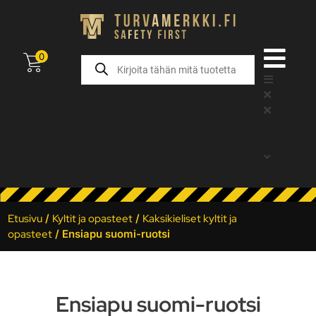
0
Etusivu
/
Kyltit ja opasteet
/
Kaksikieliset kyltit ja
opasteet
/ Ensiapu suomi-ruotsi
Ensiapu suomi-ruotsi