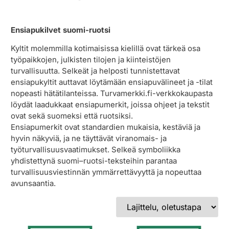
Ensiapukilvet suomi-ruotsi
Kyltit molemmilla kotimaisissa kielillä ovat tärkeä osa
työpaikkojen, julkisten tilojen ja kiinteistöjen
turvallisuutta. Selkeät ja helposti tunnistettavat
ensiapukyltit auttavat löytämään ensiapuvälineet ja -tilat
nopeasti hätätilanteissa. Turvamerkki.fi-verkkokaupasta
löydät laadukkaat ensiapumerkit, joissa ohjeet ja tekstit
ovat sekä suomeksi että ruotsiksi.
Ensiapumerkit ovat standardien mukaisia, kestäviä ja
hyvin näkyviä, ja ne täyttävät viranomais- ja
työturvallisuusvaatimukset. Selkeä symboliikka
yhdistettynä suomi–ruotsi-teksteihin parantaa
turvallisuusviestinnän ymmärrettävyyttä ja nopeuttaa
avunsaantia.