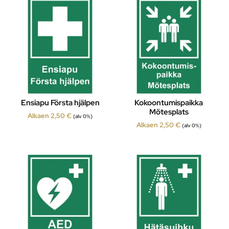
Ensiapu Första hjälpen
Kokoontumispaikka
Mötesplats
Alkaen
2,50
€
(alv 0%)
Alkaen
2,50
€
(alv 0%)