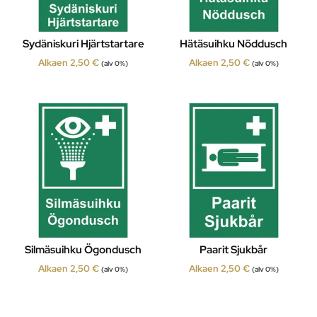
Sydäniskuri Hjärtstartare
Hätäsuihku Nöddusch
Alkaen
2,50
€
Alkaen
2,50
€
(alv 0%)
(alv 0%)
Silmäsuihku Ögondusch
Paarit Sjukbår
Alkaen
2,50
€
Alkaen
2,50
€
(alv 0%)
(alv 0%)