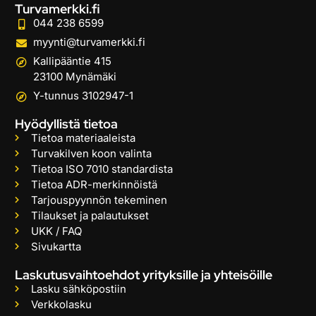
Turvamerkki.fi
044 238 6599
myynti@turvamerkki.fi
Kallipääntie 415
23100 Mynämäki
Y-tunnus 3102947-1
Hyödyllistä tietoa
Tietoa materiaaleista
Turvakilven koon valinta
Tietoa ISO 7010 standardista
Tietoa ADR-merkinnöistä
Tarjouspyynnön tekeminen
Tilaukset ja palautukset
UKK / FAQ
Sivukartta
Laskutusvaihtoehdot yrityksille ja yhteisöille
Lasku sähköpostiin
Verkkolasku