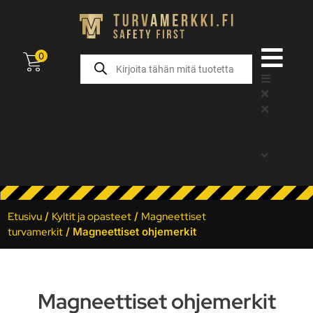
0
Etusivu
/
Kyltit ja opasteet
/
Magneettiset
turvamerkit
/ Magneettiset ohjemerkit
Magneettiset ohjemerkit