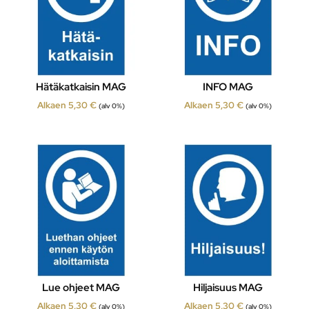
Hätäkatkaisin MAG
INFO MAG
Alkaen
5,30
€
Alkaen
5,30
€
(alv 0%)
(alv 0%)
Lue ohjeet MAG
Hiljaisuus MAG
Alkaen
5,30
€
Alkaen
5,30
€
(alv 0%)
(alv 0%)