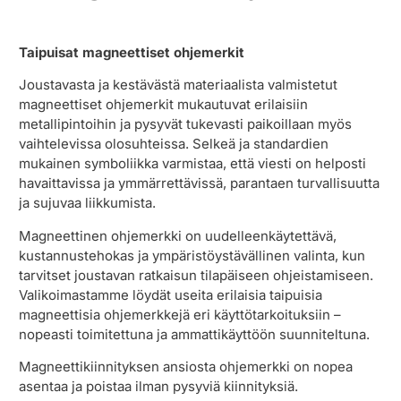
Taipuisat magneettiset ohjemerkit
Joustavasta ja kestävästä materiaalista valmistetut
magneettiset ohjemerkit mukautuvat erilaisiin
metallipintoihin ja pysyvät tukevasti paikoillaan myös
vaihtelevissa olosuhteissa. Selkeä ja standardien
mukainen symboliikka varmistaa, että viesti on helposti
havaittavissa ja ymmärrettävissä, parantaen turvallisuutta
ja sujuvaa liikkumista.
Magneettinen ohjemerkki on uudelleenkäytettävä,
kustannustehokas ja ympäristöystävällinen valinta, kun
tarvitset joustavan ratkaisun tilapäiseen ohjeistamiseen.
Valikoimastamme löydät useita erilaisia taipuisia
magneettisia ohjemerkkejä eri käyttötarkoituksiin –
nopeasti toimitettuna ja ammattikäyttöön suunniteltuna.
Magneettikiinnityksen ansiosta ohjemerkki on nopea
asentaa ja poistaa ilman pysyviä kiinnityksiä.