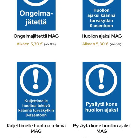
Ongelmajätettä MAG
Huollon ajaksi MAG
Alkaen
5,30
€
Alkaen
5,30
€
(alv 0%)
(alv 0%)
Kuljettimelle huoltoa tekevä
Pysäytä kone huollon ajaksi
MAG
MAG