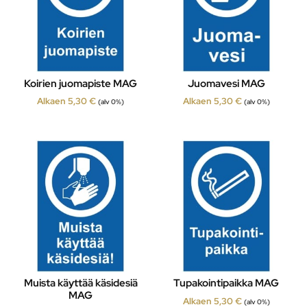
Koirien juomapiste MAG
Juomavesi MAG
Alkaen
5,30
€
Alkaen
5,30
€
(alv 0%)
(alv 0%)
Muista käyttää käsidesiä
Tupakointipaikka MAG
MAG
Alkaen
5,30
€
(alv 0%)