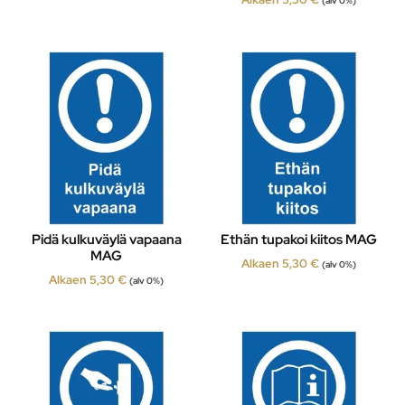
(alv 0%)
Pidä kulkuväylä vapaana
Ethän tupakoi kiitos MAG
MAG
Alkaen
5,30
€
(alv 0%)
Alkaen
5,30
€
(alv 0%)