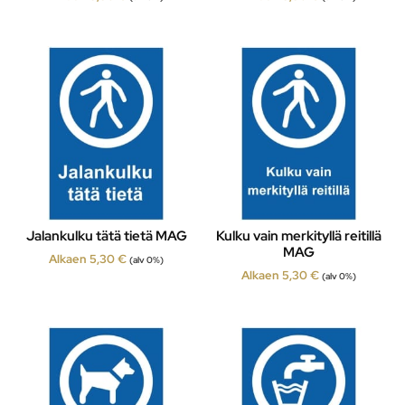
Jalankulku tätä tietä MAG
Kulku vain merkityllä reitillä
MAG
Alkaen
5,30
€
(alv 0%)
Alkaen
5,30
€
(alv 0%)