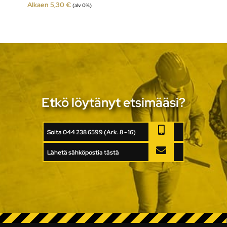
Alkaen
5,30
€
(alv 0%)
Etkö löytänyt etsimääsi?
Soita 044 238 6599 (Ark. 8 - 16)
Lähetä sähköpostia tästä