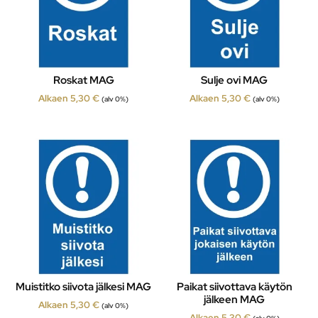
Roskat MAG
Sulje ovi MAG
Alkaen
5,30
€
Alkaen
5,30
€
(alv 0%)
(alv 0%)
Muistitko siivota jälkesi MAG
Paikat siivottava käytön
jälkeen MAG
Alkaen
5,30
€
(alv 0%)
Alkaen
5,30
€