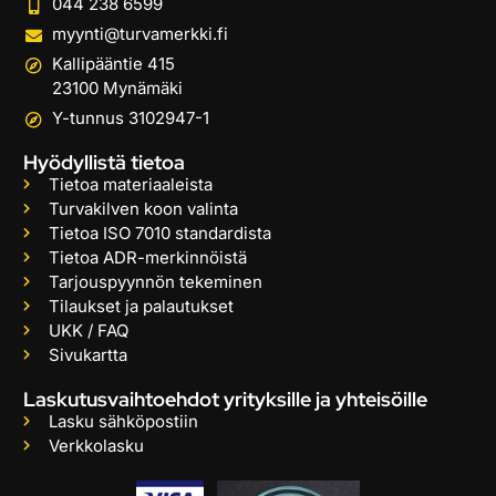
044 238 6599
myynti@turvamerkki.fi
Kallipääntie 415
23100 Mynämäki
Y-tunnus 3102947-1
Hyödyllistä tietoa
Tietoa materiaaleista
Turvakilven koon valinta
Tietoa ISO 7010 standardista
Tietoa ADR-merkinnöistä
Tarjouspyynnön tekeminen
Tilaukset ja palautukset
UKK / FAQ
Sivukartta
Laskutusvaihtoehdot yrityksille ja yhteisöille
Lasku sähköpostiin
Verkkolasku