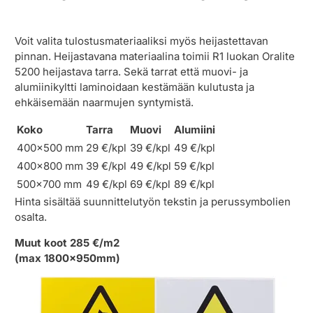
Voit valita tulostusmateriaaliksi myös heijastettavan
pinnan. Heijastavana materiaalina toimii R1 luokan Oralite
5200 heijastava tarra. Sekä tarrat että muovi- ja
alumiinikyltti laminoidaan kestämään kulutusta ja
ehkäisemään naarmujen syntymistä.
Koko
Tarra
Muovi
Alumiini
400×500 mm
29 €/kpl
39 €/kpl
49 €/kpl
400×800 mm
39 €/kpl
49 €/kpl
59 €/kpl
500×700 mm
49 €/kpl
69 €/kpl
89 €/kpl
Hinta sisältää suunnittelutyön tekstin ja perussymbolien
osalta.
Muut koot 285 €/m2
(max 1800x950mm)