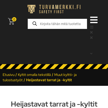
0
Etusivu
/
Kyltit omalla tekstillä
/
Muut kyltti- ja
tulostustyöt
/ Heijastavat tarrat ja -kyltit
Heijastavat tarrat ja -kyltit