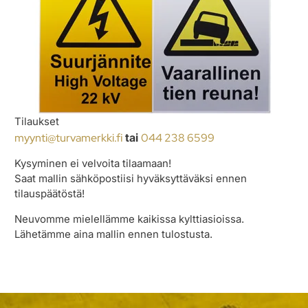
Tilaukset
myynti@turvamerkki.fi
tai
044 238 6599
Kysyminen ei velvoita tilaamaan!
Saat mallin sähköpostiisi hyväksyttäväksi ennen
tilauspäätöstä!
Neuvomme mielellämme kaikissa kylttiasioissa.
Lähetämme aina mallin ennen tulostusta.