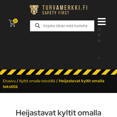
0
Etusivu
/
Kyltit omalla tekstillä
/ Heijastavat kyltit omalla
tekstillä
Heijastavat kyltit omalla