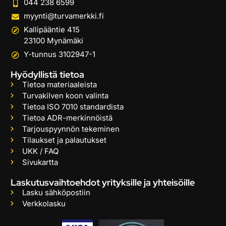
044 238 6599
myynti@turvamerkki.fi
Kallipääntie 415
23100 Mynämäki
Y-tunnus 3102947-1
Hyödyllistä tietoa
Tietoa materiaaleista
Turvakilven koon valinta
Tietoa ISO 7010 standardista
Tietoa ADR-merkinnöistä
Tarjouspyynnön tekeminen
Tilaukset ja palautukset
UKK / FAQ
Sivukartta
Laskutusvaihtoehdot yrityksille ja yhteisöille
Lasku sähköpostiin
Verkkolasku