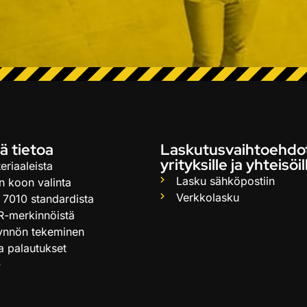
ä tietoa
Laskutusvaihtoehdo
yrityksille ja yhteisöil
eriaaleista
Lasku sähköpostiin
n koon valinta
Verkkolasku
 7010 standardista
R-merkinnöistä
ynnön tekeminen
ja palautukset
Q