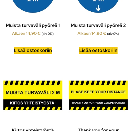
Muista turvaväli pyöreä 1
Muista turvaväli pyöreä 2
Alkaen
14,90
€
Alkaen
14,90
€
(alv 0%)
(alv 0%)
Lisää ostoskoriin
Lisää ostoskoriin
Kiitos yhteistyöstä
Thank you for your