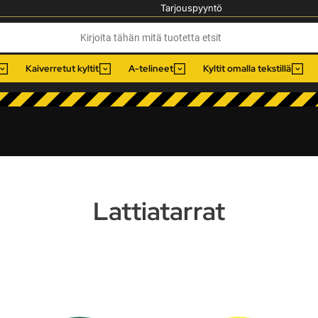
Tarjouspyyntö
Kaiverretut kyltit
A-telineet
Kyltit omalla tekstillä
Lattiatarrat