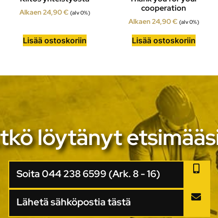
cooperation
Alkaen
24,90
€
(alv 0%)
Alkaen
24,90
€
(alv 0%)
Lisää ostoskoriin
Lisää ostoskoriin
tkö löytänyt etsimääs
Soita 044 238 6599 (Ark. 8 - 16)
Lähetä sähköpostia tästä