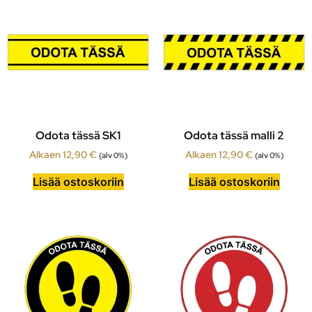
Odota tässä SK1
Odota tässä malli 2
Alkaen
12,90
€
Alkaen
12,90
€
(alv 0%)
(alv 0%)
Lisää ostoskoriin
Lisää ostoskoriin