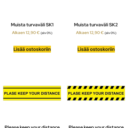
Muista turvaväli SK1
Muista turvaväli SK2
Alkaen
12,90
€
Alkaen
12,90
€
(alv 0%)
(alv 0%)
Lisää ostoskoriin
Lisää ostoskoriin
Please keep your distance
Please keep your distance