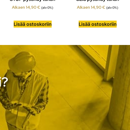
Alkaen
14,90
€
Alkaen
14,90
€
(alv 0%)
(alv 0%)
Lisää ostoskoriin
Lisää ostoskoriin
i?