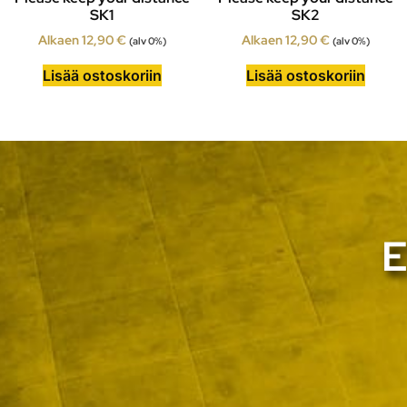
SK1
SK2
Alkaen
12,90
€
Alkaen
12,90
€
(alv 0%)
(alv 0%)
Lisää ostoskoriin
Lisää ostoskoriin
E