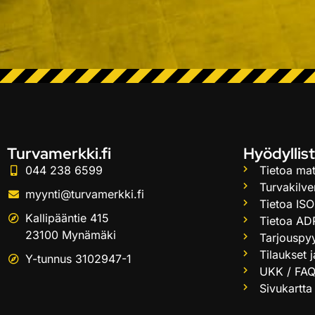
Turvamerkki.fi
Hyödyllist
044 238 6599
Tietoa mat
Turvakilve
myynti@turvamerkki.fi
Tietoa ISO
Kallipääntie 415
Tietoa AD
23100 Mynämäki
Tarjouspy
Tilaukset 
Y-tunnus 3102947-1
UKK / FA
Sivukartta