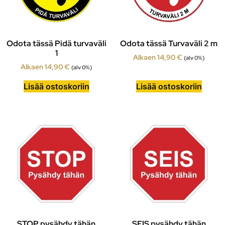
Odota tässä Pidä turvaväli
Odota tässä Turvaväli 2 m
1
Alkaen
14,90
€
(alv 0%)
Alkaen
14,90
€
(alv 0%)
Lisää ostoskoriin
Lisää ostoskoriin
STOP pysähdy tähän
SEIS pysähdy tähän