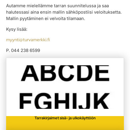
Autamme mielellämme tarran suunnitelussa ja saa
halutessasi aina ensin mallin sähköpostiisi veloituksetta.
Mallin pyytäminen ei velvoita tilamaan.
Kysy lisää:
myynti@turvamerkki.fi
P. 044 238 6599
Tarrakirjaimet sisä- ja ulkokäyttöön