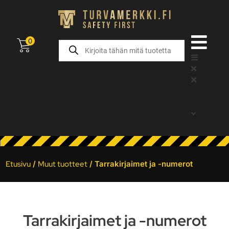
0
Etusivu
/
Muut tuotteet
/ Tarrakirjaimet ja -numerot
Tarrakirjaimet ja -numerot