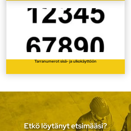
Tarranumerot sisä- ja ulkokäyttöön
Etkö löytänyt etsimääsi?