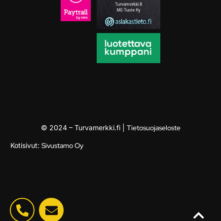
© 2024 – Turvamerkki.fi |
Tietosuojaseloste
Kotisivut:
Sivustamo Oy