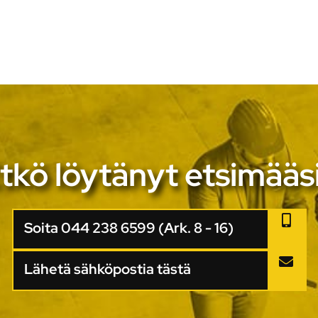
tkö löytänyt etsimääs
Soita 044 238 6599 (Ark. 8 - 16)
Lähetä sähköpostia tästä