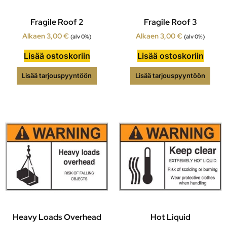
Fragile Roof 2
Fragile Roof 3
Alkaen
3,00
€
Alkaen
3,00
€
(alv 0%)
(alv 0%)
Lisää ostoskoriin
Lisää ostoskoriin
Lisää tarjouspyyntöön
Lisää tarjouspyyntöön
Heavy Loads Overhead
Hot Liquid