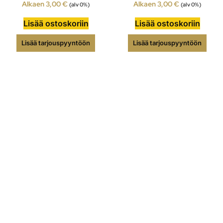
Alkaen
3,00
€
Alkaen
3,00
€
(alv 0%)
(alv 0%)
Lisää ostoskoriin
Lisää ostoskoriin
Lisää tarjouspyyntöön
Lisää tarjouspyyntöön