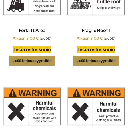
Forklift Area
Fragile Roof 1
Alkaen
3,00
€
Alkaen
3,00
€
(alv 0%)
(alv 0%)
Lisää ostoskoriin
Lisää ostoskoriin
Lisää tarjouspyyntöön
Lisää tarjouspyyntöön