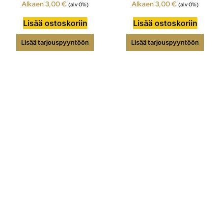
Alkaen
3,00
€
Alkaen
3,00
€
(alv 0%)
(alv 0%)
Lisää ostoskoriin
Lisää ostoskoriin
Lisää tarjouspyyntöön
Lisää tarjouspyyntöön