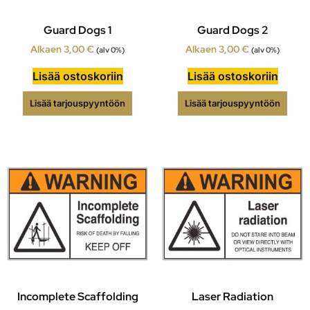
Guard Dogs 1
Guard Dogs 2
Alkaen
3,00
€
Alkaen
3,00
€
(alv 0%)
(alv 0%)
Lisää ostoskoriin
Lisää ostoskoriin
Lisää tarjouspyyntöön
Lisää tarjouspyyntöön
Incomplete Scaffolding
Laser Radiation