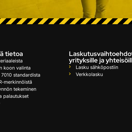
ä tietoa
Laskutusvaihtoehdo
yrityksille ja yhteisöil
eriaaleista
Lasku sähköpostiin
n koon valinta
Verkkolasku
 7010 standardista
R-merkinnöistä
ynnön tekeminen
ja palautukset
Q