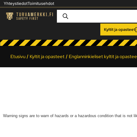
Yhteystiedot
Toimitusehdot
Kyltit ja opasteet
Etusivu
/
Kyltit ja opasteet
/
Englanninkieliset kyltit ja opastee
Warning signs are to warn of hazards or a hazardous condition that is not lik