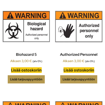
Biohazard 5
Authorized Personnel
Alkaen
3,00
€
Alkaen
3,00
€
(alv 0%)
(alv 0%)
Lisää ostoskoriin
Lisää ostoskoriin
Lisää tarjouspyyntöön
Lisää tarjouspyyntöön