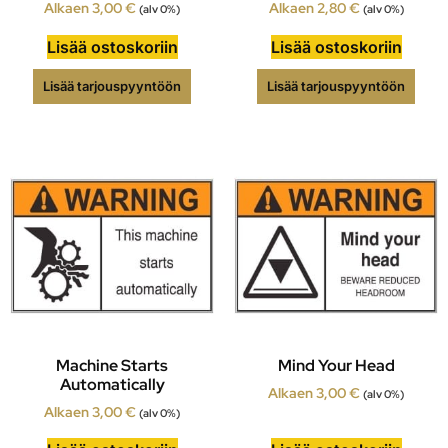
Alkaen
3,00
€
Alkaen
2,80
€
(alv 0%)
(alv 0%)
Lisää ostoskoriin
Lisää ostoskoriin
Lisää tarjouspyyntöön
Lisää tarjouspyyntöön
Machine Starts
Mind Your Head
Automatically
Alkaen
3,00
€
(alv 0%)
Alkaen
3,00
€
(alv 0%)