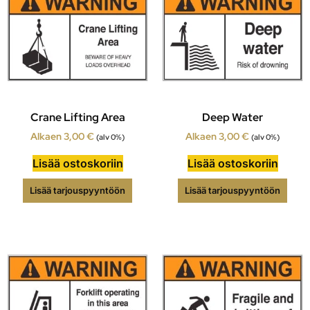
Crane Lifting Area
Deep Water
Alkaen
3,00
€
Alkaen
3,00
€
(alv 0%)
(alv 0%)
Lisää ostoskoriin
Lisää ostoskoriin
Lisää tarjouspyyntöön
Lisää tarjouspyyntöön