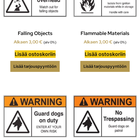
Falling Objects
Flammable Materials
Alkaen
3,00
€
Alkaen
3,00
€
(alv 0%)
(alv 0%)
Lisää ostoskoriin
Lisää ostoskoriin
Lisää tarjouspyyntöön
Lisää tarjouspyyntöön