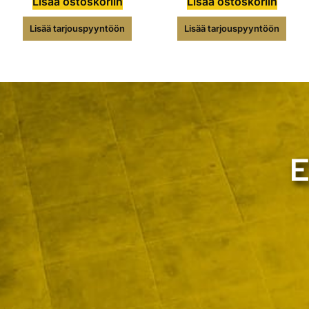
Lisää ostoskoriin
Lisää ostoskoriin
Lisää tarjouspyyntöön
Lisää tarjouspyyntöön
E