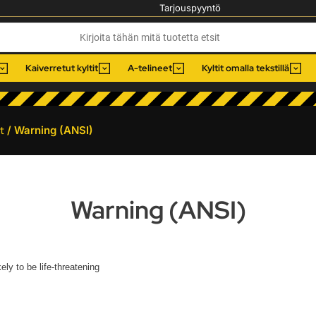
Tarjouspyyntö
Kaiverretut kyltit
A-telineet
Kyltit omalla tekstillä
t
/ Warning (ANSI)
Warning (ANSI)
ely to be life-threatening