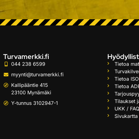
Turvamerkki.fi
Hyödyllist
044 238 6599
Tietoa mat
Turvakilve
myynti@turvamerkki.fi
Tietoa ISO
Kallipääntie 415
Tietoa AD
23100 Mynämäki
Tarjouspy
Tilaukset 
Y-tunnus 3102947-1
UKK / FA
Sivukartta