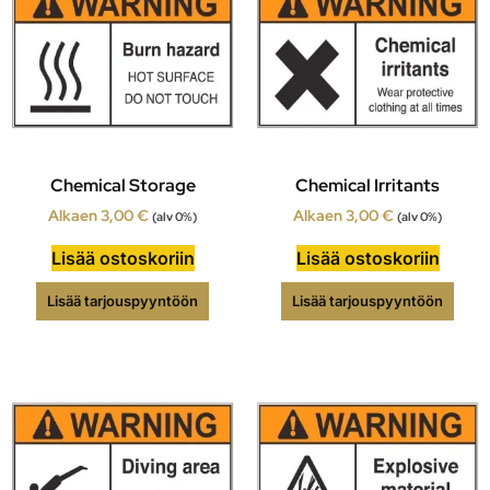
Chemical Storage
Chemical Irritants
Alkaen
3,00
€
Alkaen
3,00
€
(alv 0%)
(alv 0%)
Lisää ostoskoriin
Lisää ostoskoriin
Lisää tarjouspyyntöön
Lisää tarjouspyyntöön