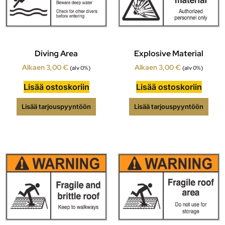
Diving Area
Explosive Material
Alkaen
3,00
€
Alkaen
3,00
€
(alv 0%)
(alv 0%)
Lisää ostoskoriin
Lisää ostoskoriin
Lisää tarjouspyyntöön
Lisää tarjouspyyntöön