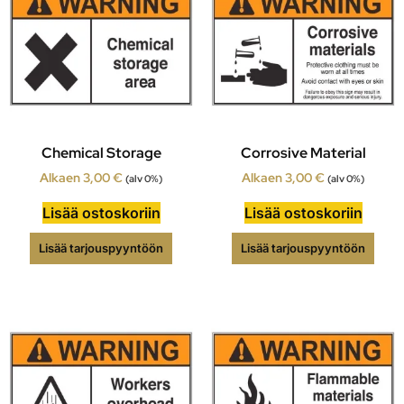
Chemical Storage
Corrosive Material
Alkaen
3,00
€
Alkaen
3,00
€
(alv 0%)
(alv 0%)
Lisää ostoskoriin
Lisää ostoskoriin
Lisää tarjouspyyntöön
Lisää tarjouspyyntöön