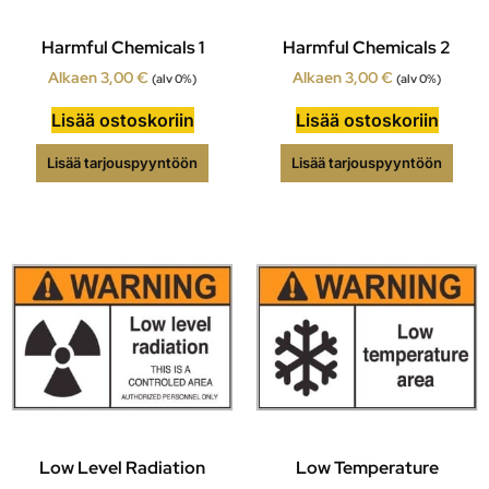
Harmful Chemicals 1
Harmful Chemicals 2
Alkaen
3,00
€
Alkaen
3,00
€
(alv 0%)
(alv 0%)
Lisää ostoskoriin
Lisää ostoskoriin
Lisää tarjouspyyntöön
Lisää tarjouspyyntöön
Low Level Radiation
Low Temperature