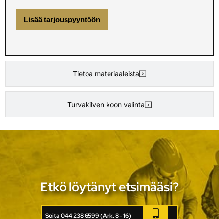
Lisää tarjouspyyntöön
Tietoa materiaaleista
Turvakilven koon valinta
Etkö löytänyt etsimääsi?
Soita 044 238 6599 (Ark. 8 - 16)