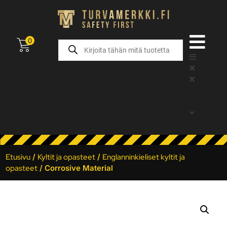
0
Etusivu
/
Kyltit ja opasteet
/
Englanninkieliset kyltit ja
opasteet
/ Corrosive Material