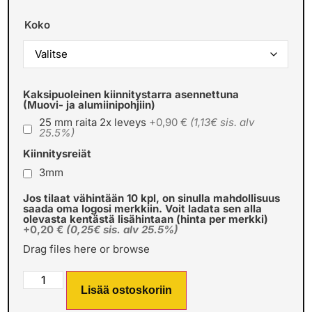
Koko
Kaksipuoleinen kiinnitystarra asennettuna
(Muovi- ja alumiinipohjiin)
25 mm raita 2x leveys
+0,90 €
(1,13€ sis. alv
25.5%)
Kiinnitysreiät
3mm
Jos tilaat vähintään 10 kpl, on sinulla mahdollisuus
saada oma logosi merkkiin. Voit ladata sen alla
olevasta kentästä lisähintaan (hinta per merkki)
+0,20 €
(0,25€ sis. alv 25.5%)
Drag files here or
browse
Lisää ostoskoriin