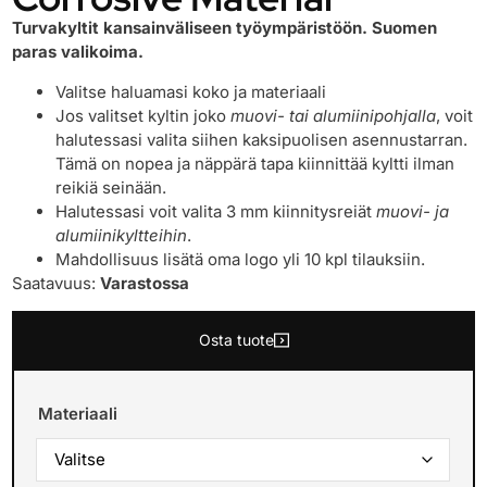
Turvakyltit kansainväliseen työympäristöön. Suomen
paras valikoima.
Valitse haluamasi koko ja materiaali
Jos valitset kyltin joko
muovi- tai alumiinipohjalla
, voit
halutessasi valita siihen kaksipuolisen asennustarran.
Tämä on nopea ja näppärä tapa kiinnittää kyltti ilman
reikiä seinään.
Halutessasi voit valita 3 mm kiinnitysreiät
muovi- ja
alumiinikyltteihin
.
Mahdollisuus lisätä oma logo yli 10 kpl tilauksiin.
Saatavuus:
Varastossa
Osta tuote
Materiaali