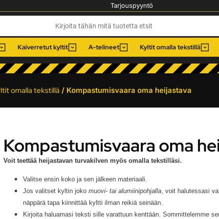
Tarjouspyyntö
Kaiverretut kyltit
A-telineet
Kyltit omalla tekstillä
tit omalla tekstillä
/ Kompastumisvaara oma heijastava
Kompastumisvaara oma hei
Voit teettää heijastavan turvakilven myös omalla tekstilläsi.
Valitse ensin koko ja sen jälkeen materiaali.
Jos valitset kyltin joko
muovi- tai alumiinipohjalla
, voit halutessasi v
näppärä tapa kiinnittää kyltti ilman reikiä seinään.
Kirjoita haluamasi teksti sille varattuun kenttään. Sommittelemme sen