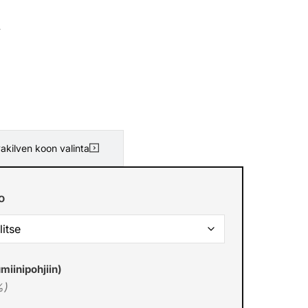
.
akilven koon valinta
o
miinipohjiin)
%)