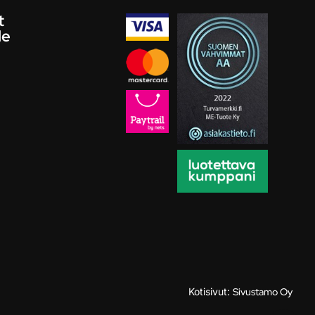
t
le
Kotisivut:
Sivustamo Oy