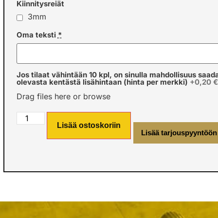
Kiinnitysreiät
3mm
Oma teksti
*
Jos tilaat vähintään 10 kpl, on sinulla mahdollisuus saad
olevasta kentästä lisähintaan (hinta per merkki)
+0,20 
Drag files here or
browse
Lisää ostoskoriin
Lisää tarjouspyyntöön