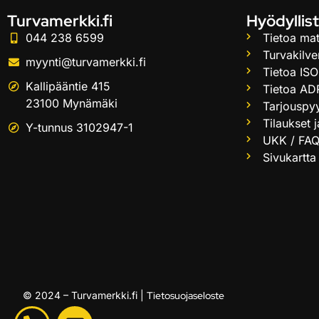
Turvamerkki.fi
Hyödyllist
044 238 6599
Tietoa mat
Turvakilve
myynti@turvamerkki.fi
Tietoa ISO
Kallipääntie 415
Tietoa AD
23100 Mynämäki
Tarjouspy
Tilaukset 
Y-tunnus 3102947-1
UKK / FA
Sivukartta
© 2024 – Turvamerkki.fi |
Tietosuojaseloste