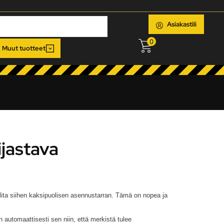
Asiakastili
0
Muut tuotteet
jastava
alita siihen kaksipuolisen asennustarran. Tämä on nopea ja
 automaattisesti sen niin, että merkistä tulee