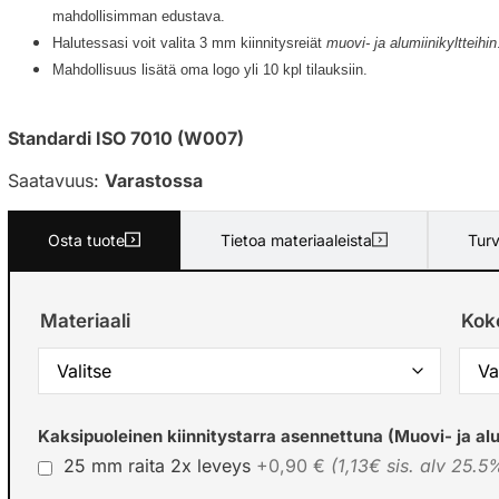
mahdollisimman edustava.
Halutessasi voit valita 3 mm kiinnitysreiät
muovi- ja alumiinikyltteihin
Mahdollisuus lisätä oma logo yli 10 kpl tilauksiin.
Standardi ISO 7010 (W007)
Saatavuus:
Varastossa
Osta tuote
Tietoa materiaaleista
Turv
Materiaali
Kok
Kaksipuoleinen kiinnitystarra asennettuna (Muovi- ja alu
25 mm raita 2x leveys
+0,90 €
(1,13€ sis. alv 25.5