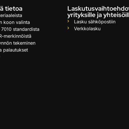
ä tietoa
Laskutusvaihtoehdo
yrityksille ja yhteisöil
eriaaleista
Lasku sähköpostiin
n koon valinta
Verkkolasku
 7010 standardista
R-merkinnöistä
ynnön tekeminen
ja palautukset
Q