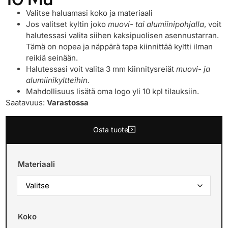
Valitse haluamasi koko ja materiaali
Jos valitset kyltin joko
muovi- tai alumiinipohjalla
, voit
halutessasi valita siihen kaksipuolisen asennustarran.
Tämä on nopea ja näppärä tapa kiinnittää kyltti ilman
reikiä seinään.
Halutessasi voit valita 3 mm kiinnitysreiät
muovi- ja
alumiinikyltteihin
.
Mahdollisuus lisätä oma logo yli 10 kpl tilauksiin.
Saatavuus:
Varastossa
Osta tuote
Materiaali
Koko