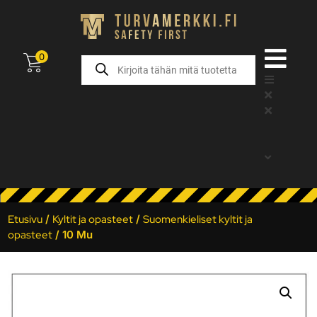
0
Etusivu
/
Kyltit ja opasteet
/
Suomenkieliset kyltit ja
opasteet
/ 10 Mu