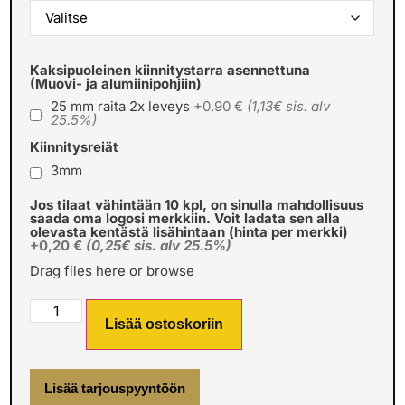
Kaksipuoleinen kiinnitystarra asennettuna
(Muovi- ja alumiinipohjiin)
25 mm raita 2x leveys
+0,90 €
(1,13€ sis. alv
25.5%)
Kiinnitysreiät
3mm
Jos tilaat vähintään 10 kpl, on sinulla mahdollisuus
saada oma logosi merkkiin. Voit ladata sen alla
olevasta kentästä lisähintaan (hinta per merkki)
+0,20 €
(0,25€ sis. alv 25.5%)
Drag files here or
browse
Lisää ostoskoriin
Lisää tarjouspyyntöön