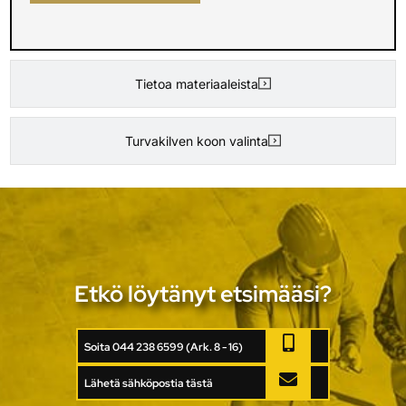
Tietoa materiaaleista
Turvakilven koon valinta
Etkö löytänyt etsimääsi?
Soita 044 238 6599 (Ark. 8 - 16)
Lähetä sähköpostia tästä