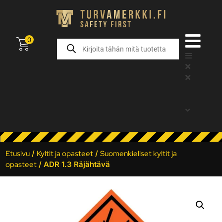
0
Etusivu
/
Kyltit ja opasteet
/
Suomenkieliset kyltit ja
opasteet
/ ADR 1.3 Räjähtävä