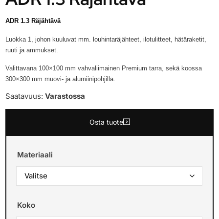
ADR 1.3 Räjähtävä
Luokka 1, johon kuuluvat mm. l
ouhintaräjähteet, ilotulitteet, hätäraketit,
ruuti ja ammukset.
Valittavana 100×100 mm vahvaliimainen Premium tarra, sekä koossa
300×300 mm muovi- ja alumiinipohjilla.
Saatavuus:
Varastossa
Osta tuote
Materiaali
Koko