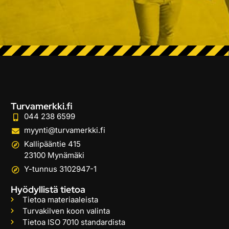
Turvamerkki.fi
044 238 6599
myynti@turvamerkki.fi
Kallipääntie 415
23100 Mynämäki
Y-tunnus 3102947-1
Hyödyllistä tietoa
Tietoa materiaaleista
Turvakilven koon valinta
Tietoa ISO 7010 standardista