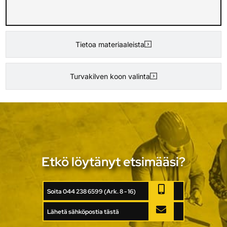
Tietoa materiaaleista
Turvakilven koon valinta
Etkö löytänyt etsimääsi?
Soita 044 238 6599 (Ark. 8 - 16)
Lähetä sähköpostia tästä