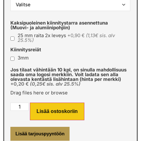
Kaksipuoleinen kiinnitystarra asennettuna
(Muovi- ja alumiinipohjiin)
25 mm raita 2x leveys
+0,90 €
(1,13€ sis. alv
25.5%)
Kiinnitysreiät
3mm
Jos tilaat vähintään 10 kpl, on sinulla mahdollisuus
saada oma logosi merkkiin. Voit ladata sen alla
olevasta kentästä lisähintaan (hinta per merkki)
+0,20 €
(0,25€ sis. alv 25.5%)
Drag files here or
browse
Lisää ostoskoriin
Lisää tarjouspyyntöön