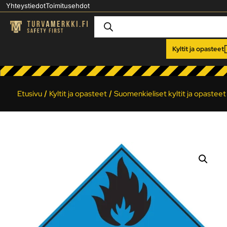
Yhteystiedot
Toimitusehdot
Kyltit ja opasteet
Etusivu
/
Kyltit ja opasteet
/
Suomenkieliset kyltit ja opasteet