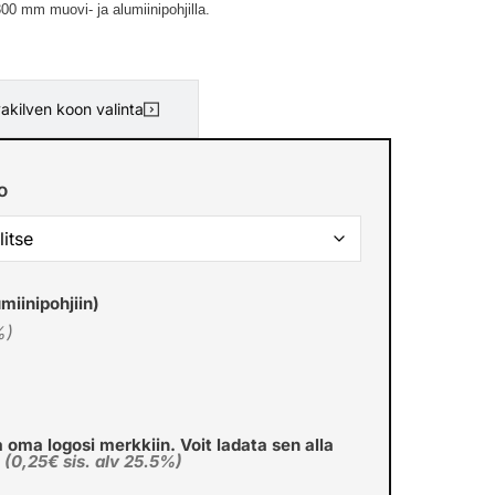
0 mm muovi- ja alumiinipohjilla.
akilven koon valinta
o
miinipohjiin)
%)
a oma logosi merkkiin. Voit ladata sen alla
€
(0,25€ sis. alv 25.5%)