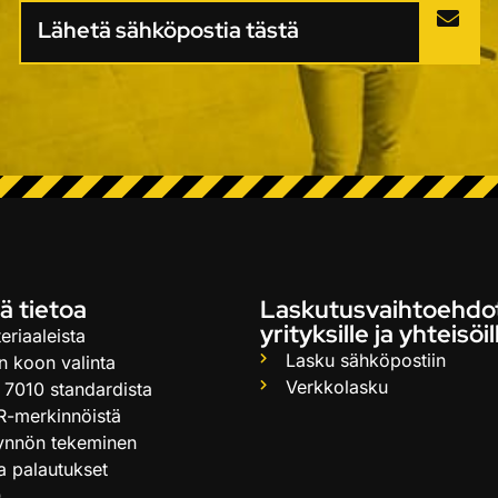
Lähetä sähköpostia tästä
ä tietoa
Laskutusvaihtoehdo
yrityksille ja yhteisöil
eriaaleista
Lasku sähköpostiin
n koon valinta
Verkkolasku
 7010 standardista
R-merkinnöistä
ynnön tekeminen
ja palautukset
Q