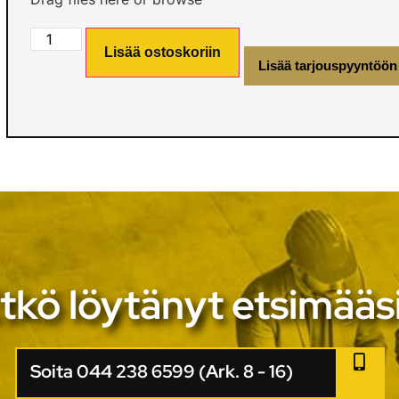
Lisää ostoskoriin
Lisää tarjouspyyntöön
tkö löytänyt etsimääs
Soita 044 238 6599 (Ark. 8 - 16)