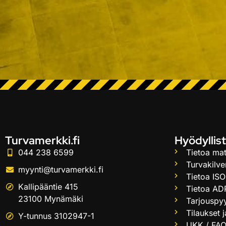
Turvamerkki.fi
Hyödyllist
044 238 6599
Tietoa mat
Turvakilve
myynti@turvamerkki.fi
Tietoa ISO
Kallipääntie 415
Tietoa AD
23100 Mynämäki
Tarjouspy
Tilaukset 
Y-tunnus 3102947-1
UKK / FA