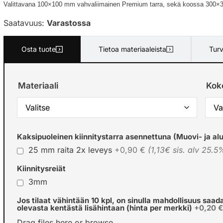
Valittavana 100×100 mm vahvaliimainen Premium tarra, sekä koossa 300×30
Saatavuus:
Varastossa
Osta tuote
Tietoa materiaaleista
Turv
Materiaali
Kok
Kaksipuoleinen kiinnitystarra asennettuna (Muovi- ja alu
25 mm raita 2x leveys
+0,90 €
(1,13€ sis. alv 25.5
Kiinnitysreiät
3mm
Jos tilaat vähintään 10 kpl, on sinulla mahdollisuus saad
olevasta kentästä lisähintaan (hinta per merkki)
+0,20 
Drag files here or
browse