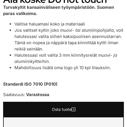
Turvakyltit kansainväliseen työympäristöön. Suomen
paras valikoima.
Valitse haluamasi koko ja materiaali
Jos valitset kyltin joko
muovi- tai alumiinipohjalla
, voit
halutessasi valita siihen kaksipuolisen asennustarran.
Tämä on nopea ja näppärä tapa kiinnittää kyltti ilman
reikiä seinään.
Halutessasi voit valita 3 mm kiinnitysreiät
muovi- ja
alumiinikyltteihin
.
Mahdollisuus lisätä oma logo yli 10 kpl tilauksiin.
Standardi ISO 7010 (P010)
Saatavuus:
Varastossa
Osta tuote