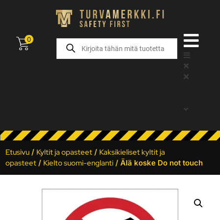
0
Etusivu
/
Kyltit ja opasteet
/
Kaksikieliset kyltit ja
opasteet
/
Kielto suomi-englanti
/ Älä koske Do not touch