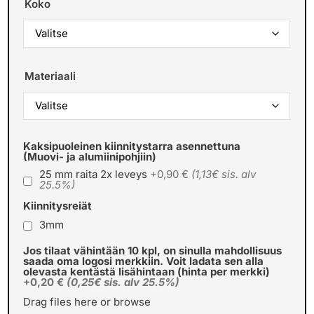
Koko
Materiaali
Kaksipuoleinen kiinnitystarra asennettuna
(Muovi- ja alumiinipohjiin)
25 mm raita 2x leveys
+0,90 €
(1,13€ sis. alv
25.5%)
Kiinnitysreiät
3mm
Jos tilaat vähintään 10 kpl, on sinulla mahdollisuus
saada oma logosi merkkiin. Voit ladata sen alla
olevasta kentästä lisähintaan (hinta per merkki)
+0,20 €
(0,25€ sis. alv 25.5%)
Drag files here or
browse