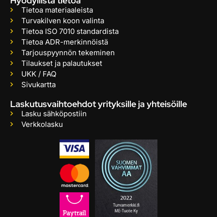
Hyödyllistä tietoa
Tietoa materiaaleista
Turvakilven koon valinta
Tietoa ISO 7010 standardista
Tietoa ADR-merkinnöistä
Tarjouspyynnön tekeminen
Tilaukset ja palautukset
UKK / FAQ
Sivukartta
Laskutusvaihtoehdot yrityksille ja yhteisöille
Lasku sähköpostiin
Verkkolasku