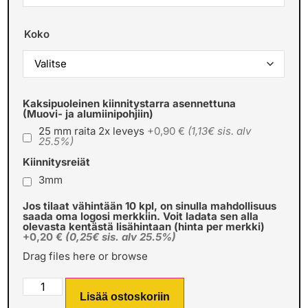
Koko
Kaksipuoleinen kiinnitystarra asennettuna
(Muovi- ja alumiinipohjiin)
25 mm raita 2x leveys
+0,90 €
(1,13€ sis. alv
25.5%)
Kiinnitysreiät
3mm
Jos tilaat vähintään 10 kpl, on sinulla mahdollisuus
saada oma logosi merkkiin. Voit ladata sen alla
olevasta kentästä lisähintaan (hinta per merkki)
+0,20 €
(0,25€ sis. alv 25.5%)
Drag files here or
browse
Lisää ostoskoriin