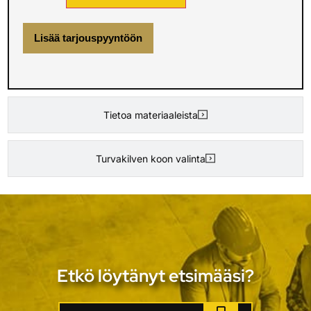
Lisää tarjouspyyntöön
Tietoa materiaaleista
Turvakilven koon valinta
Etkö löytänyt etsimääsi?