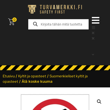
0
Etusivu
/
Kyltit ja opasteet
/
Suomenkieliset kyltit ja
opasteet
/ Älä koske kuuma