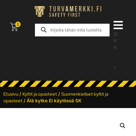
0
Etusivu
/
Kyltit ja opasteet
/
Suomenkieliset kyltit ja
opasteet
/ Älä kytke Ei käytössä SK