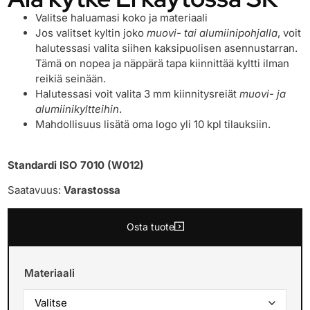
Valitse haluamasi koko ja materiaali
Jos valitset kyltin joko
muovi- tai alumiinipohjalla
, voit
halutessasi valita siihen kaksipuolisen asennustarran.
Tämä on nopea ja näppärä tapa kiinnittää kyltti ilman
reikiä seinään.
Halutessasi voit valita 3 mm kiinnitysreiät
muovi- ja
alumiinikyltteihin
.
Mahdollisuus lisätä oma logo yli 10 kpl tilauksiin.
Standardi ISO 7010 (W012)
Saatavuus:
Varastossa
Osta tuote
Materiaali