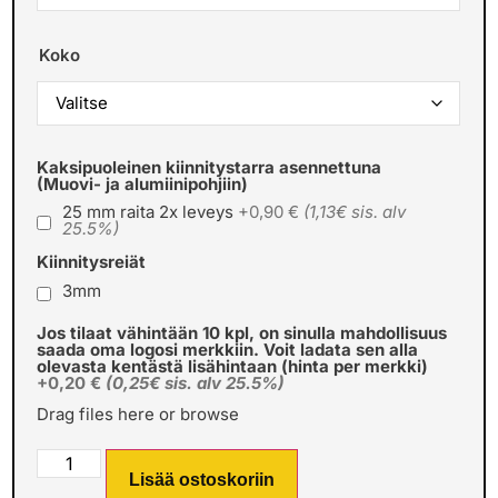
Koko
Kaksipuoleinen kiinnitystarra asennettuna
(Muovi- ja alumiinipohjiin)
25 mm raita 2x leveys
+0,90 €
(1,13€ sis. alv
25.5%)
Kiinnitysreiät
3mm
Jos tilaat vähintään 10 kpl, on sinulla mahdollisuus
saada oma logosi merkkiin. Voit ladata sen alla
olevasta kentästä lisähintaan (hinta per merkki)
+0,20 €
(0,25€ sis. alv 25.5%)
Drag files here or
browse
Lisää ostoskoriin