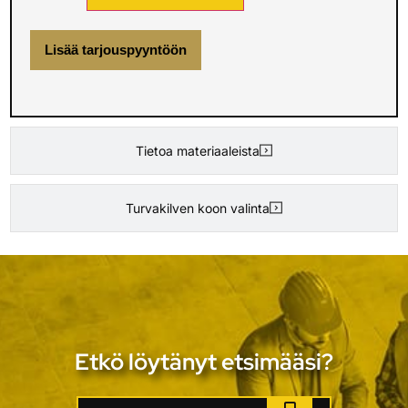
Lisää tarjouspyyntöön
Tietoa materiaaleista
Turvakilven koon valinta
Etkö löytänyt etsimääsi?