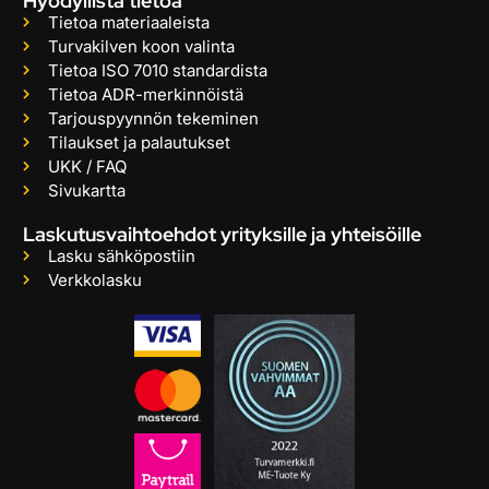
Hyödyllistä tietoa
Tietoa materiaaleista
Turvakilven koon valinta
Tietoa ISO 7010 standardista
Tietoa ADR-merkinnöistä
Tarjouspyynnön tekeminen
Tilaukset ja palautukset
UKK / FAQ
Sivukartta
Laskutusvaihtoehdot yrityksille ja yhteisöille
Lasku sähköpostiin
Verkkolasku