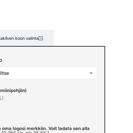
akilven koon valinta
o
miinipohjiin)
%)
a oma logosi merkkiin. Voit ladata sen alla
€
(0,25€ sis. alv 25.5%)