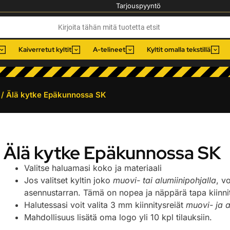
Tarjouspyyntö
Kaiverretut kyltit
A-telineet
Kyltit omalla tekstillä
/ Älä kytke Epäkunnossa SK
Älä kytke Epäkunnossa SK
Valitse haluamasi koko ja materiaali
Jos valitset kyltin joko
muovi- tai alumiinipohjalla
, v
asennustarran. Tämä on nopea ja näppärä tapa kiinnitt
Halutessasi voit valita 3 mm kiinnitysreiät
muovi- ja a
Mahdollisuus lisätä oma logo yli 10 kpl tilauksiin.