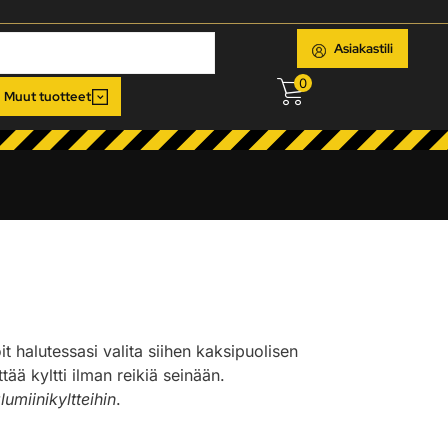
Asiakastili
0
Muut tuotteet
oit halutessasi valita siihen kaksipuolisen
ää kyltti ilman reikiä seinään.
lumiinikyltteihin
.