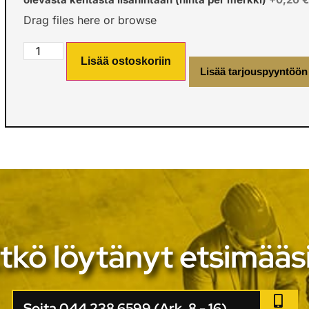
Drag files here or
browse
Lisää ostoskoriin
Lisää tarjouspyyntöön
tkö löytänyt etsimääs
Soita 044 238 6599 (Ark. 8 - 16)