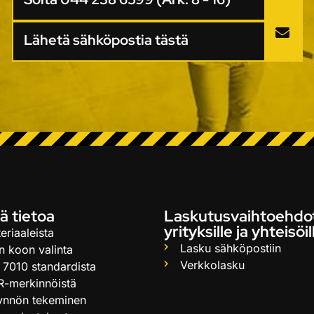
Lähetä sähköpostia tästä
ä tietoa
Laskutusvaihtoehdo
yrityksille ja yhteisöil
eriaaleista
Lasku sähköpostiin
n koon valinta
Verkkolasku
 7010 standardista
R-merkinnöistä
ynnön tekeminen