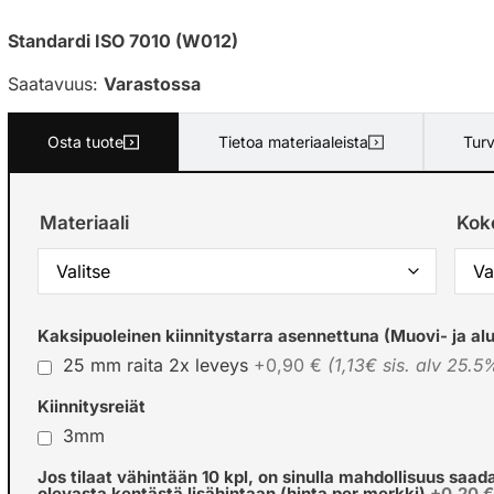
Standardi ISO 7010 (W012)
Saatavuus:
Varastossa
Osta tuote
Tietoa materiaaleista
Turv
Materiaali
Kok
Kaksipuoleinen kiinnitystarra asennettuna (Muovi- ja alu
25 mm raita 2x leveys
+0,90 €
(1,13€ sis. alv 25.5
Kiinnitysreiät
3mm
Jos tilaat vähintään 10 kpl, on sinulla mahdollisuus saad
olevasta kentästä lisähintaan (hinta per merkki)
+0,20 