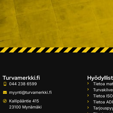
Turvamerkki.fi
Hyödyllist
044 238 6599
Tietoa mat
Turvakilve
myynti@turvamerkki.fi
Tietoa ISO
Kallipääntie 415
Tietoa AD
23100 Mynämäki
Tarjouspy