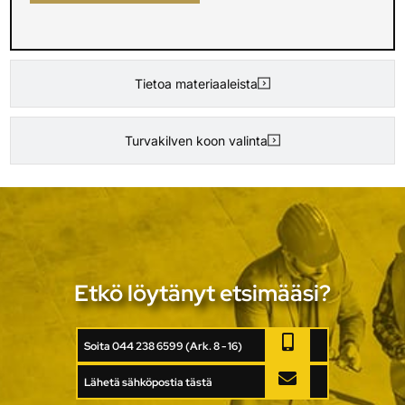
Tietoa materiaaleista
Turvakilven koon valinta
Etkö löytänyt etsimääsi?
Soita 044 238 6599 (Ark. 8 - 16)
Lähetä sähköpostia tästä