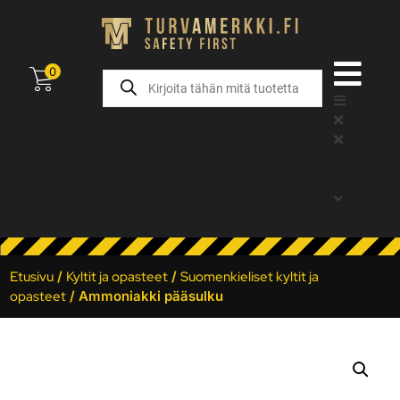
0
Etusivu
/
Kyltit ja opasteet
/
Suomenkieliset kyltit ja
opasteet
/ Ammoniakki pääsulku