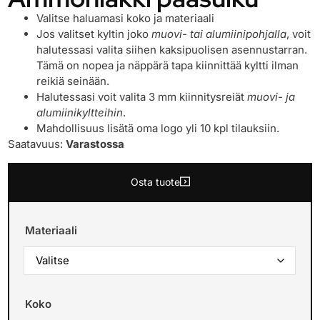
Valitse haluamasi koko ja materiaali
Jos valitset kyltin joko
muovi- tai alumiinipohjalla
, voit
halutessasi valita siihen kaksipuolisen asennustarran.
Tämä on nopea ja näppärä tapa kiinnittää kyltti ilman
reikiä seinään.
Halutessasi voit valita 3 mm kiinnitysreiät
muovi- ja
alumiinikyltteihin
.
Mahdollisuus lisätä oma logo yli 10 kpl tilauksiin.
Saatavuus:
Varastossa
Osta tuote
Materiaali
Koko