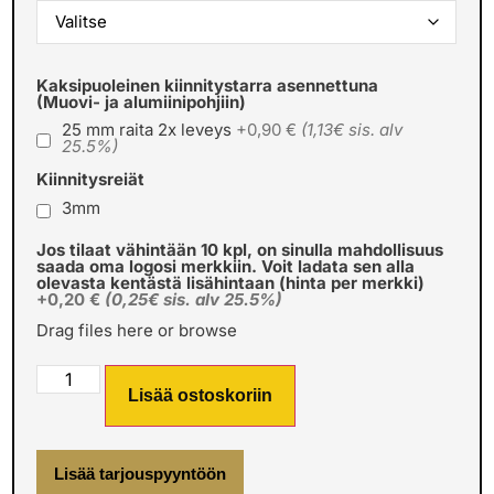
Kaksipuoleinen kiinnitystarra asennettuna
(Muovi- ja alumiinipohjiin)
25 mm raita 2x leveys
+0,90 €
(1,13€ sis. alv
25.5%)
Kiinnitysreiät
3mm
Jos tilaat vähintään 10 kpl, on sinulla mahdollisuus
saada oma logosi merkkiin. Voit ladata sen alla
olevasta kentästä lisähintaan (hinta per merkki)
+0,20 €
(0,25€ sis. alv 25.5%)
Drag files here or
browse
Lisää ostoskoriin
Lisää tarjouspyyntöön