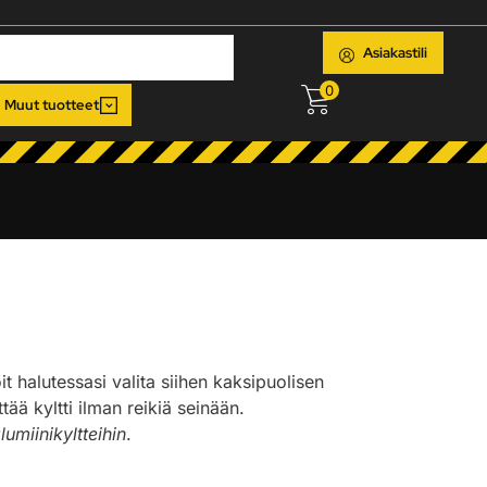
Asiakastili
0
Muut tuotteet
oit halutessasi valita siihen kaksipuolisen
ää kyltti ilman reikiä seinään.
lumiinikyltteihin
.