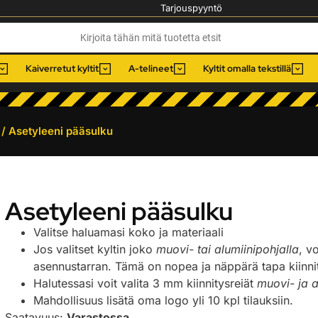
Tarjouspyyntö
Kaiverretut kyltit
A-telineet
Kyltit omalla tekstillä
/ Asetyleeni pääsulku
Asetyleeni pääsulku
Valitse haluamasi koko ja materiaali
Jos valitset kyltin joko
muovi- tai alumiinipohjalla
, v
asennustarran. Tämä on nopea ja näppärä tapa kiinnitt
Halutessasi voit valita 3 mm kiinnitysreiät
muovi- ja a
Mahdollisuus lisätä oma logo yli 10 kpl tilauksiin.
Saatavuus:
Varastossa