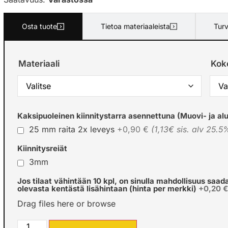
Osta tuote
Tietoa materiaaleista
Turv
Materiaali
Kok
Kaksipuoleinen kiinnitystarra asennettuna (Muovi- ja alu
25 mm raita 2x leveys
+0,90 €
(1,13€ sis. alv 25.5
Kiinnitysreiät
3mm
Jos tilaat vähintään 10 kpl, on sinulla mahdollisuus saad
olevasta kentästä lisähintaan (hinta per merkki)
+0,20 
Drag files here or
browse