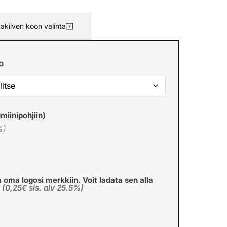
akilven koon valinta
o
miinipohjiin)
%)
a oma logosi merkkiin. Voit ladata sen alla
€
(0,25€ sis. alv 25.5%)