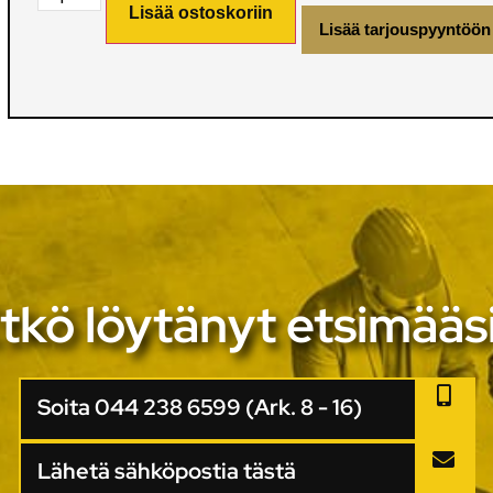
Lisää ostoskoriin
Lisää tarjouspyyntöön
tkö löytänyt etsimääs
Soita 044 238 6599 (Ark. 8 - 16)
Lähetä sähköpostia tästä