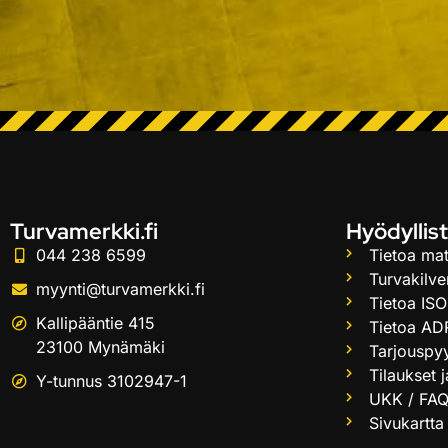
Turvamerkki.fi
Hyödyllist
044 238 6599
Tietoa mat
Turvakilve
myynti@turvamerkki.fi
Tietoa ISO
Kallipääntie 415
Tietoa AD
23100 Mynämäki
Tarjouspy
Tilaukset 
Y-tunnus 3102947-1
UKK / FA
Sivukartta