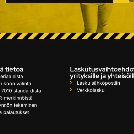
ä tietoa
Laskutusvaihtoehdo
yrityksille ja yhteisöil
eriaaleista
Lasku sähköpostiin
n koon valinta
Verkkolasku
 7010 standardista
R-merkinnöistä
ynnön tekeminen
ja palautukset
Q