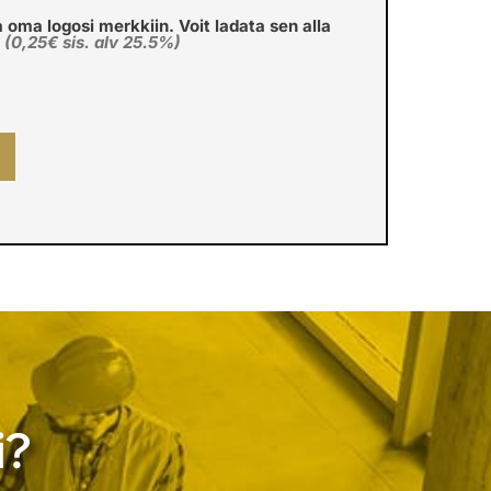
a oma logosi merkkiin. Voit ladata sen alla
€
(0,25€ sis. alv 25.5%)
i?