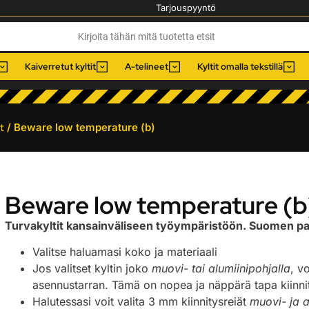
Tarjouspyyntö
Kaiverretut kyltit
A-telineet
Kyltit omalla tekstillä
t
/ Beware low temperature (b)
Beware low temperature (b
Turvakyltit kansainväliseen työympäristöön. Suomen pa
Valitse haluamasi koko ja materiaali
Jos valitset kyltin joko
muovi- tai alumiinipohjalla
, v
asennustarran. Tämä on nopea ja näppärä tapa kiinnitt
Halutessasi voit valita 3 mm kiinnitysreiät
muovi- ja a