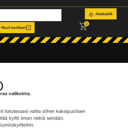
Asiakastili
0
Muut tuotteet
)
ras valikoima.
oit halutessasi valita siihen kaksipuolisen
ää kyltti ilman reikiä seinään.
lumiinikyltteihin
.