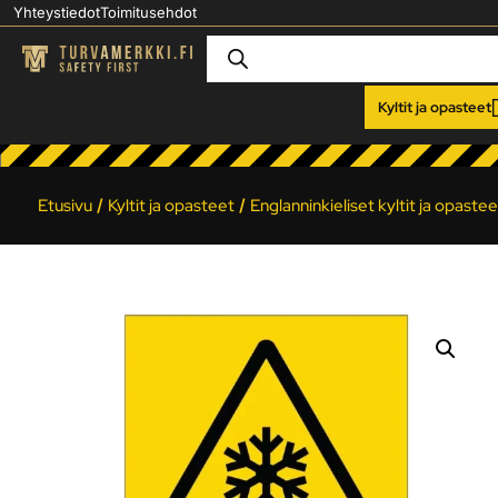
Yhteystiedot
Toimitusehdot
Kyltit ja opasteet
Etusivu
/
Kyltit ja opasteet
/
Englanninkieliset kyltit ja opastee