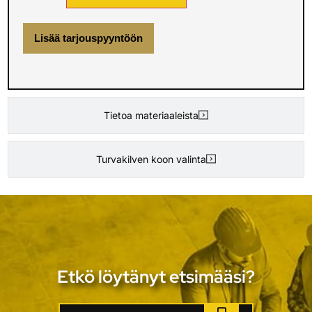
Lisää tarjouspyyntöön
Tietoa materiaaleista
Turvakilven koon valinta
Etkö löytänyt etsimääsi?