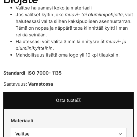
Valitse haluamasi koko ja materiaali
Jos valitset kyltin joko
muovi- tai alumiinipohjalla
, voit
halutessasi valita siihen kaksipuolisen asennustarran.
Tämä on nopea ja näppärä tapa kiinnittää kyltti ilman
reikiä seinään.
Halutessasi voit valita 3 mm kiinnitysreiät
muovi- ja
alumiinikyltteihin
.
Mahdollisuus lisätä oma logo yli 10 kpl tilauksiin.
Standardi ISO 7000- 1135
Saatavuus:
Varastossa
Osta tuote
Materiaali