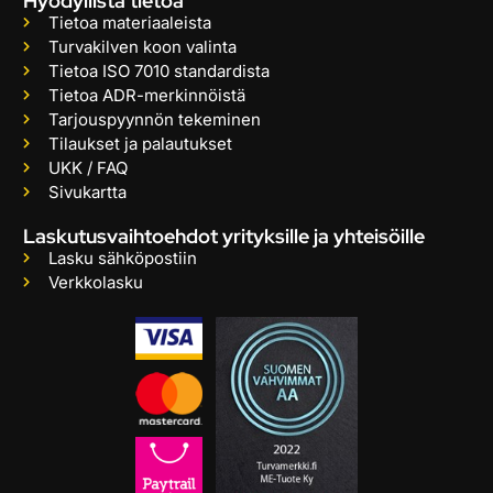
Hyödyllistä tietoa
Tietoa materiaaleista
Turvakilven koon valinta
Tietoa ISO 7010 standardista
Tietoa ADR-merkinnöistä
Tarjouspyynnön tekeminen
Tilaukset ja palautukset
UKK / FAQ
Sivukartta
Laskutusvaihtoehdot yrityksille ja yhteisöille
Lasku sähköpostiin
Verkkolasku