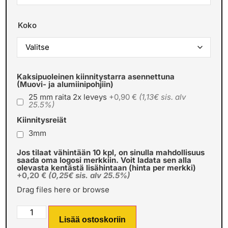
Koko
Kaksipuoleinen kiinnitystarra asennettuna
(Muovi- ja alumiinipohjiin)
25 mm raita 2x leveys
+0,90 €
(1,13€ sis. alv
25.5%)
Kiinnitysreiät
3mm
Jos tilaat vähintään 10 kpl, on sinulla mahdollisuus
saada oma logosi merkkiin. Voit ladata sen alla
olevasta kentästä lisähintaan (hinta per merkki)
+0,20 €
(0,25€ sis. alv 25.5%)
Drag files here or
browse
Lisää ostoskoriin