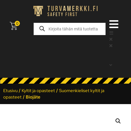
0
Etusivu
/
Kyltit ja opasteet
/
Suomenkieliset kyltit ja
opasteet
/ Biojäte