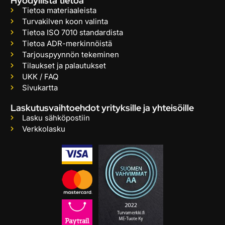
Hyödyllistä tietoa
Tietoa materiaaleista
Turvakilven koon valinta
Tietoa ISO 7010 standardista
Tietoa ADR-merkinnöistä
Tarjouspyynnön tekeminen
Tilaukset ja palautukset
UKK / FAQ
Sivukartta
Laskutusvaihtoehdot yrityksille ja yhteisöille
Lasku sähköpostiin
Verkkolasku