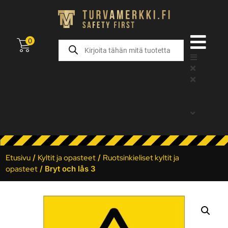
0
Etusivu
/
Kyltit ja opasteet
/
Ruotsinkieliset kyltit ja
opasteet
/ Bryt och lås 3