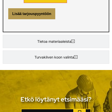
Lisää tarjouspyyntöön
Tietoa materiaaleista
Turvakilven koon valinta
Etkö löytänyt etsimääsi?