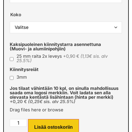
Koko
Kaksipuoleinen kiinnitystarra asennettuna
(Muovi- ja alumiinipohjiin)
25 mm raita 2x leveys
+0,90 €
(1,13€ sis. alv
25.5%)
Kiinnitysreiät
3mm
Jos tilaat vähintään 10 kpl, on sinulla mahdollisuus
saada oma logosi merkkiin. Voit ladata sen alla
olevasta kentästä lisähintaan (hinta per merkki)
+0,20 €
(0,25€ sis. alv 25.5%)
Drag files here or
browse
Lisää ostoskoriin