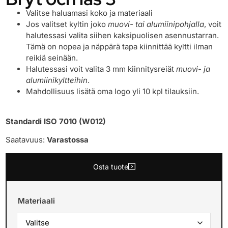
Valitse haluamasi koko ja materiaali
Jos valitset kyltin joko
muovi- tai alumiinipohjalla
, voit
halutessasi valita siihen kaksipuolisen asennustarran.
Tämä on nopea ja näppärä tapa kiinnittää kyltti ilman
reikiä seinään.
Halutessasi voit valita 3 mm kiinnitysreiät
muovi- ja
alumiinikyltteihin
.
Mahdollisuus lisätä oma logo yli 10 kpl tilauksiin.
Standardi ISO 7010 (W012)
Saatavuus:
Varastossa
Osta tuote
Materiaali