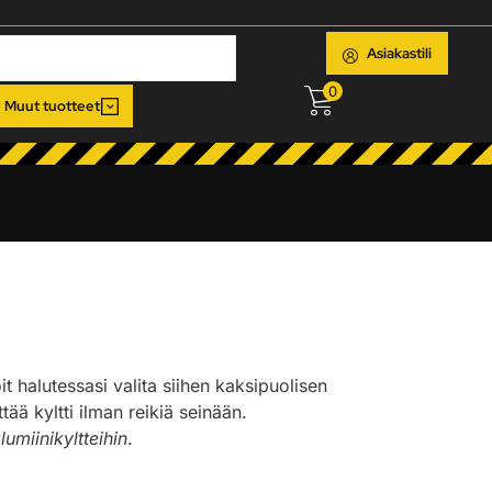
Asiakastili
0
Muut tuotteet
oit halutessasi valita siihen kaksipuolisen
ää kyltti ilman reikiä seinään.
lumiinikyltteihin
.