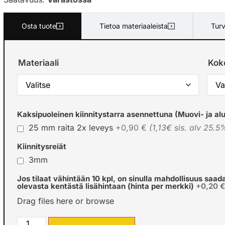
Osta tuote
Tietoa materiaaleista
Turv
Materiaali
Kok
Kaksipuoleinen kiinnitystarra asennettuna (Muovi- ja alu
25 mm raita 2x leveys
+0,90 €
(1,13€ sis. alv 25.5
Kiinnitysreiät
3mm
Jos tilaat vähintään 10 kpl, on sinulla mahdollisuus saad
olevasta kentästä lisähintaan (hinta per merkki)
+0,20 
Drag files here or
browse