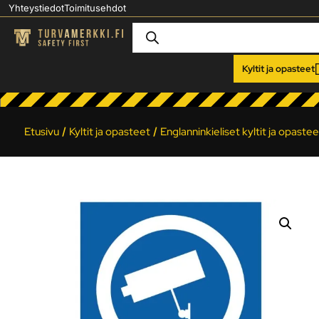
Yhteystiedot
Toimitusehdot
Kyltit ja opasteet
Etusivu
/
Kyltit ja opasteet
/
Englanninkieliset kyltit ja opastee