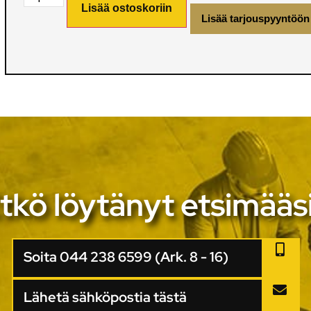
Lisää ostoskoriin
Lisää tarjouspyyntöön
tkö löytänyt etsimääs
Soita 044 238 6599 (Ark. 8 - 16)
Lähetä sähköpostia tästä