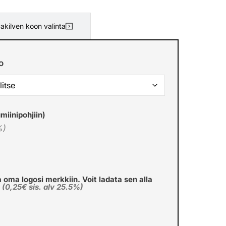
akilven koon valinta
o
miinipohjiin)
%)
a oma logosi merkkiin. Voit ladata sen alla
€
(0,25€ sis. alv 25.5%)