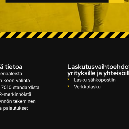
ä tietoa
Laskutusvaihtoehdo
yrityksille ja yhteisöil
eriaaleista
Lasku sähköpostiin
n koon valinta
Verkkolasku
 7010 standardista
R-merkinnöistä
ynnön tekeminen
ja palautukset
Q