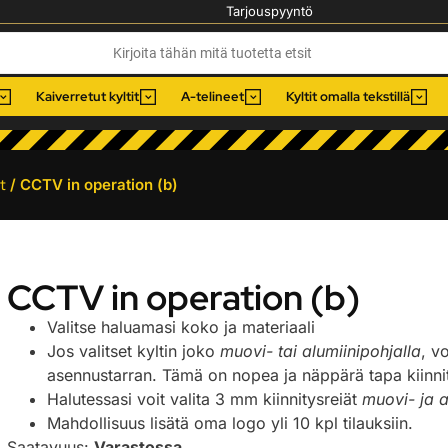
Tarjouspyyntö
Kaiverretut kyltit
A-telineet
Kyltit omalla tekstillä
t
/ CCTV in operation (b)
CCTV in operation (b)
Valitse haluamasi koko ja materiaali
Jos valitset kyltin joko
muovi- tai alumiinipohjalla
, v
asennustarran. Tämä on nopea ja näppärä tapa kiinnitt
Halutessasi voit valita 3 mm kiinnitysreiät
muovi- ja a
Mahdollisuus lisätä oma logo yli 10 kpl tilauksiin.
Saatavuus:
Varastossa