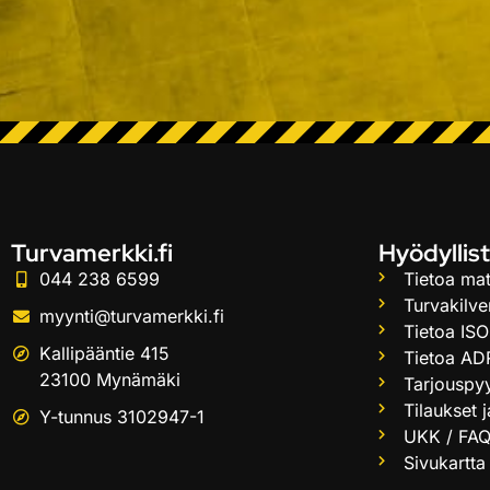
Turvamerkki.fi
Hyödyllist
044 238 6599
Tietoa mat
Turvakilve
myynti@turvamerkki.fi
Tietoa ISO
Kallipääntie 415
Tietoa AD
23100 Mynämäki
Tarjouspy
Tilaukset 
Y-tunnus 3102947-1
UKK / FA
Sivukartta