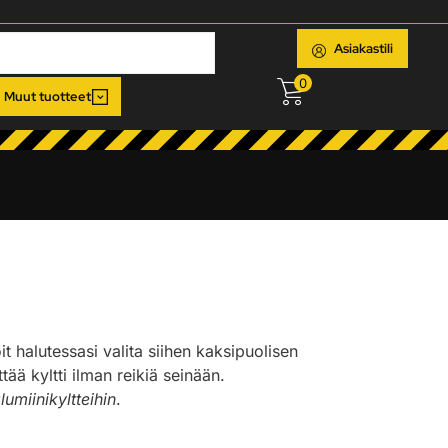
Asiakastili
0
Muut tuotteet
oit halutessasi valita siihen kaksipuolisen
ää kyltti ilman reikiä seinään.
lumiinikyltteihin
.