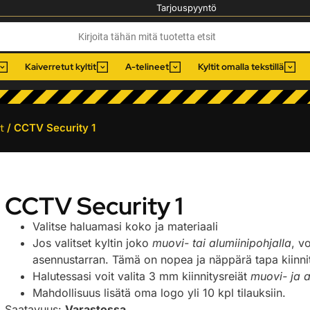
Tarjouspyyntö
Kaiverretut kyltit
A-telineet
Kyltit omalla tekstillä
t
/ CCTV Security 1
CCTV Security 1
Valitse haluamasi koko ja materiaali
Jos valitset kyltin joko
muovi- tai alumiinipohjalla
, v
asennustarran. Tämä on nopea ja näppärä tapa kiinnitt
Halutessasi voit valita 3 mm kiinnitysreiät
muovi- ja a
Mahdollisuus lisätä oma logo yli 10 kpl tilauksiin.
Saatavuus:
Varastossa