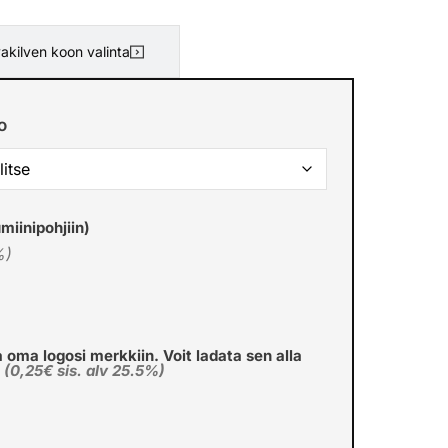
akilven koon valinta
o
miinipohjiin)
%)
a oma logosi merkkiin. Voit ladata sen alla
€
(0,25€ sis. alv 25.5%)