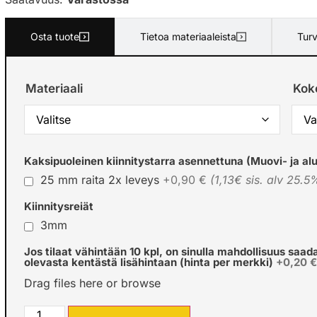
Osta tuote
Tietoa materiaaleista
Turv
Materiaali
Kok
Kaksipuoleinen kiinnitystarra asennettuna (Muovi- ja alu
25 mm raita 2x leveys
+0,90 €
(1,13€ sis. alv 25.5
Kiinnitysreiät
3mm
Jos tilaat vähintään 10 kpl, on sinulla mahdollisuus saad
olevasta kentästä lisähintaan (hinta per merkki)
+0,20 
Drag files here or
browse