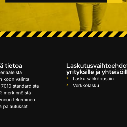
ä tietoa
Laskutusvaihtoehdo
yrityksille ja yhteisöil
eriaaleista
Lasku sähköpostiin
n koon valinta
Verkkolasku
 7010 standardista
R-merkinnöistä
ynnön tekeminen
ja palautukset
Q