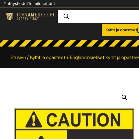
Yhteystiedot
Toimitusehdot
Kyltit ja opasteet
Etusivu
/
Kyltit ja opasteet
/
Englanninkieliset kyltit ja opastee