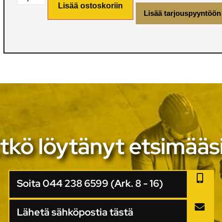
Lisää ostoskoriin
Lisää tarjouspyyntöön
tkö löytänyt etsimääs
Soita 044 238 6599 (Ark. 8 - 16)
Lähetä sähköpostia tästä