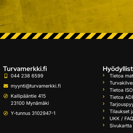
Turvamerkki.fi
Hyödyllist
044 238 6599
Tietoa mat
Turvakilve
myynti@turvamerkki.fi
Tietoa ISO
Kallipääntie 415
Tietoa AD
23100 Mynämäki
Tarjouspy
Tilaukset 
Y-tunnus 3102947-1
UKK / FA
Sivukartta