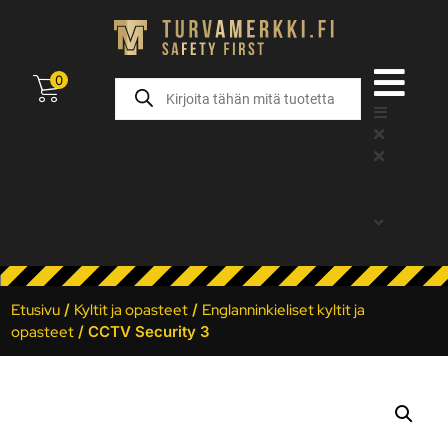
0
Etusivu
/
Kyltit ja opasteet
/
Englanninkieliset kyltit ja
opasteet
/ CCTV Security 3