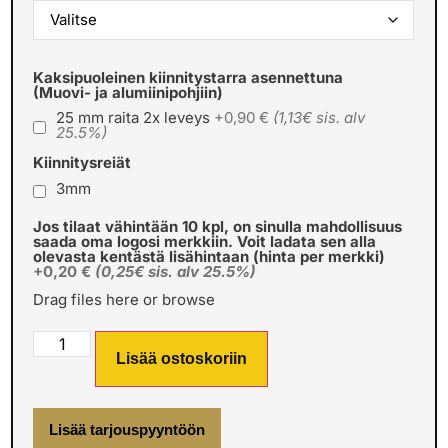
Kaksipuoleinen kiinnitystarra asennettuna
(Muovi- ja alumiinipohjiin)
25 mm raita 2x leveys
+0,90 €
(1,13€ sis. alv
25.5%)
Kiinnitysreiät
3mm
Jos tilaat vähintään 10 kpl, on sinulla mahdollisuus
saada oma logosi merkkiin. Voit ladata sen alla
olevasta kentästä lisähintaan (hinta per merkki)
+0,20 €
(0,25€ sis. alv 25.5%)
Drag files here or
browse
Lisää ostoskoriin
Lisää tarjouspyyntöön