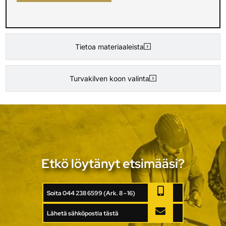
Tietoa materiaaleista
Turvakilven koon valinta
Etkö löytänyt etsimääsi?
Soita 044 238 6599 (Ark. 8 - 16)
Lähetä sähköpostia tästä