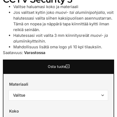
Valitse haluamasi koko ja materiaali
Jos valitset kyltin joko
muovi- tai alumiinipohjalla
, voit
halutessasi valita siihen kaksipuolisen asennustarran.
Tämä on nopea ja näppärä tapa kiinnittää kyltti ilman
reikiä seinään.
Halutessasi voit valita 3 mm kiinnitysreiät
muovi- ja
alumiinikyltteihin
.
Mahdollisuus lisätä oma logo yli 10 kpl tilauksiin.
Saatavuus:
Varastossa
Osta tuote
Materiaali
Koko