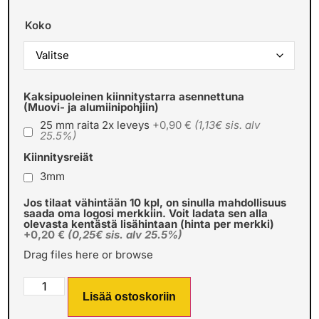
Koko
Kaksipuoleinen kiinnitystarra asennettuna
(Muovi- ja alumiinipohjiin)
25 mm raita 2x leveys
+0,90 €
(1,13€ sis. alv
25.5%)
Kiinnitysreiät
3mm
Jos tilaat vähintään 10 kpl, on sinulla mahdollisuus
saada oma logosi merkkiin. Voit ladata sen alla
olevasta kentästä lisähintaan (hinta per merkki)
+0,20 €
(0,25€ sis. alv 25.5%)
Drag files here or
browse
Lisää ostoskoriin