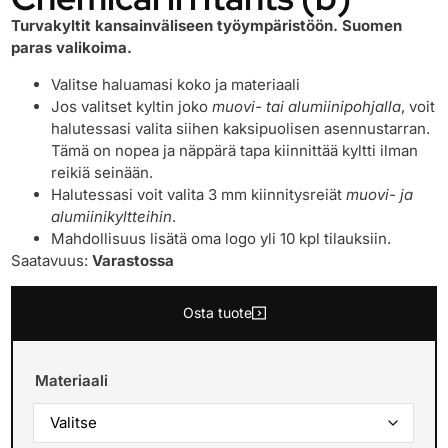
Turvakyltit kansainväliseen työympäristöön. Suomen
paras valikoima.
Valitse haluamasi koko ja materiaali
Jos valitset kyltin joko
muovi- tai alumiinipohjalla
, voit
halutessasi valita siihen kaksipuolisen asennustarran.
Tämä on nopea ja näppärä tapa kiinnittää kyltti ilman
reikiä seinään.
Halutessasi voit valita 3 mm kiinnitysreiät
muovi- ja
alumiinikyltteihin
.
Mahdollisuus lisätä oma logo yli 10 kpl tilauksiin.
Saatavuus:
Varastossa
Osta tuote
Materiaali