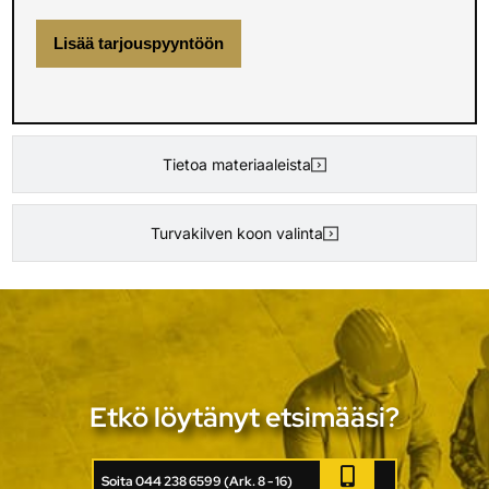
Lisää tarjouspyyntöön
Tietoa materiaaleista
Turvakilven koon valinta
Etkö löytänyt etsimääsi?
Soita 044 238 6599 (Ark. 8 - 16)