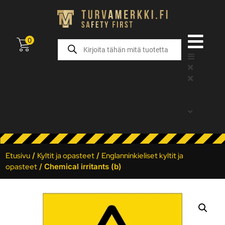
0
Etusivu
/
Kyltit ja opasteet
/
Englanninkieliset kyltit ja
opasteet
/ Chemical irritants (b)