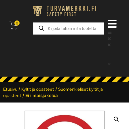
0
Etusivu
/
Kyltit ja opasteet
/
Suomenkieliset kyltit ja
opasteet
/ Ei ilmaisjakelua