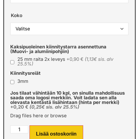
Koko
Kaksipuoleinen kiinnitystarra asennettuna
(Muovi- ja alumiinipohjiin)
25 mm raita 2x leveys
+0,90 €
(1,13€ sis. alv
25.5%)
Kiinnitysreiät
3mm
Jos tilaat vähintään 10 kpl, on sinulla mahdollisuus
saada oma logosi merkkiin. Voit ladata sen alla
olevasta kentästä lisähintaan (hinta per merkki)
+0,20 €
(0,25€ sis. alv 25.5%)
Drag files here or
browse
Lisää ostoskoriin