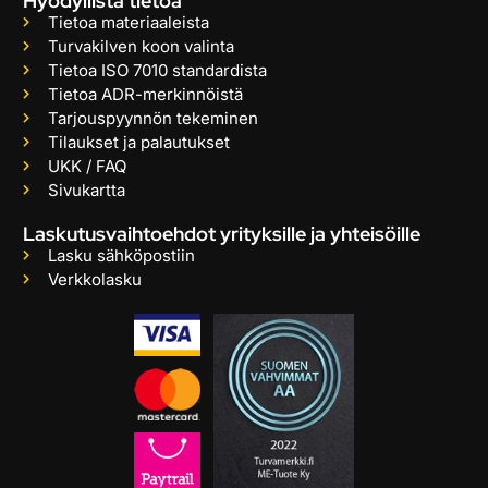
Hyödyllistä tietoa
Tietoa materiaaleista
Turvakilven koon valinta
Tietoa ISO 7010 standardista
Tietoa ADR-merkinnöistä
Tarjouspyynnön tekeminen
Tilaukset ja palautukset
UKK / FAQ
Sivukartta
Laskutusvaihtoehdot yrityksille ja yhteisöille
Lasku sähköpostiin
Verkkolasku