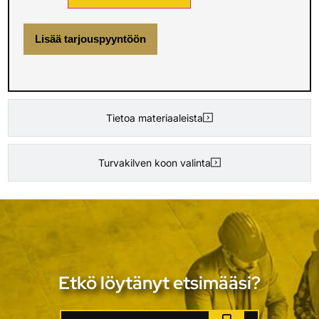
Lisää tarjouspyyntöön
Tietoa materiaaleista
Turvakilven koon valinta
Etkö löytänyt etsimääsi?