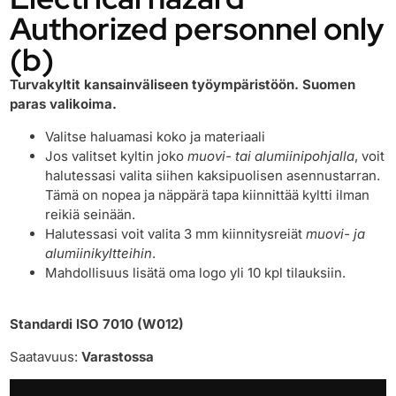
Authorized personnel only
(b)
Turvakyltit kansainväliseen työympäristöön. Suomen
paras valikoima.
Valitse haluamasi koko ja materiaali
Jos valitset kyltin joko
muovi- tai alumiinipohjalla
, voit
halutessasi valita siihen kaksipuolisen asennustarran.
Tämä on nopea ja näppärä tapa kiinnittää kyltti ilman
reikiä seinään.
Halutessasi voit valita 3 mm kiinnitysreiät
muovi- ja
alumiinikyltteihin
.
Mahdollisuus lisätä oma logo yli 10 kpl tilauksiin.
Standardi ISO 7010 (W012)
Saatavuus:
Varastossa