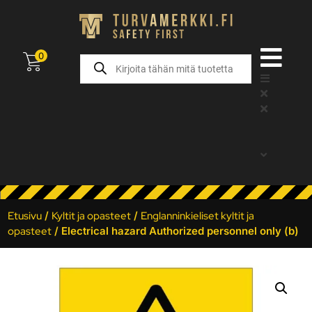
0
Etusivu
/
Kyltit ja opasteet
/
Englanninkieliset kyltit ja
opasteet
/ Electrical hazard Authorized personnel only (b)