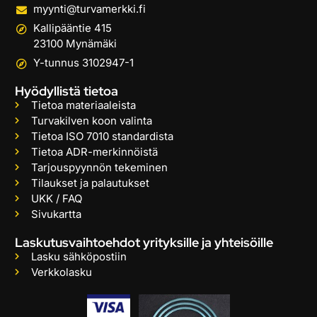
myynti@turvamerkki.fi
Kallipääntie 415
23100 Mynämäki
Y-tunnus 3102947-1
Hyödyllistä tietoa
Tietoa materiaaleista
Turvakilven koon valinta
Tietoa ISO 7010 standardista
Tietoa ADR-merkinnöistä
Tarjouspyynnön tekeminen
Tilaukset ja palautukset
UKK / FAQ
Sivukartta
Laskutusvaihtoehdot yrityksille ja yhteisöille
Lasku sähköpostiin
Verkkolasku