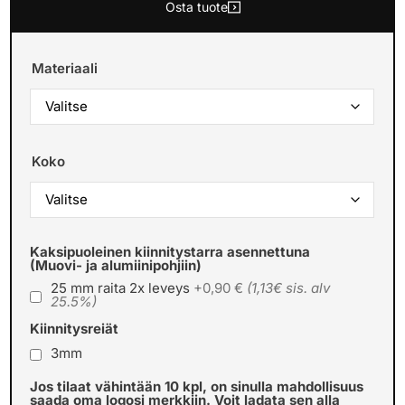
Osta tuote
Materiaali
Koko
Kaksipuoleinen kiinnitystarra asennettuna
(Muovi- ja alumiinipohjiin)
25 mm raita 2x leveys
+0,90 €
(1,13€ sis. alv
25.5%)
Kiinnitysreiät
3mm
Jos tilaat vähintään 10 kpl, on sinulla mahdollisuus
saada oma logosi merkkiin. Voit ladata sen alla