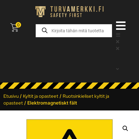
0
Etusivu
/
Kyltit ja opasteet
/
Ruotsinkieliset kyltit ja
opasteet
/ Elektromagnetiskt fält