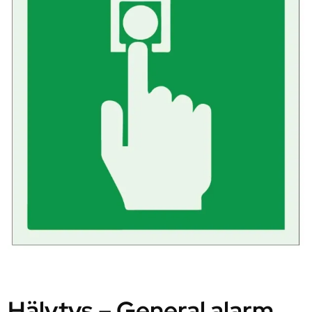
Hälytys – General alarm