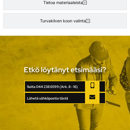
Tietoa materiaaleista
Turvakilven koon valinta
Etkö löytänyt etsimääsi?
Soita 044 238 6599 (Ark. 8 - 16)
Lähetä sähköpostia tästä