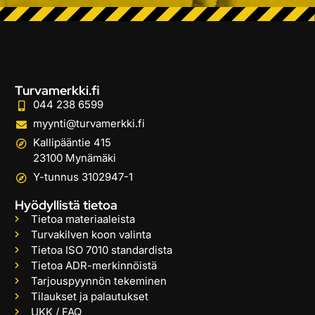
Turvamerkki.fi
044 238 6599
myynti@turvamerkki.fi
Kallipääntie 415
23100 Mynämäki
Y-tunnus 3102947-1
Hyödyllistä tietoa
Tietoa materiaaleista
Turvakilven koon valinta
Tietoa ISO 7010 standardista
Tietoa ADR-merkinnöistä
Tarjouspyynnön tekeminen
Tilaukset ja palautukset
UKK / FAQ