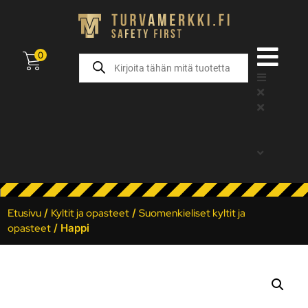
0
Etusivu
/
Kyltit ja opasteet
/
Suomenkieliset kyltit ja
opasteet
/ Happi