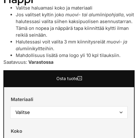
Valitse haluamasi koko ja materiaali
Jos valitset kyltin joko
muovi- tai alumiinipohjalla
, voit
halutessasi valita siihen kaksipuolisen asennustarran.
Tämä on nopea ja näppärä tapa kiinnittää kyltti ilman
reikiä seinään.
Halutessasi voit valita 3 mm kiinnitysreiät
muovi- ja
alumiinikyltteihin
.
Mahdollisuus lisätä oma logo yli 10 kpl tilauksiin.
Saatavuus:
Varastossa
Osta tuote
Materiaali
Koko