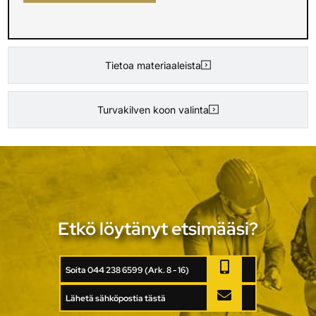
Tietoa materiaaleista
Turvakilven koon valinta
Etkö löytänyt etsimääsi?
Soita 044 238 6599 (Ark. 8 - 16)
Lähetä sähköpostia tästä