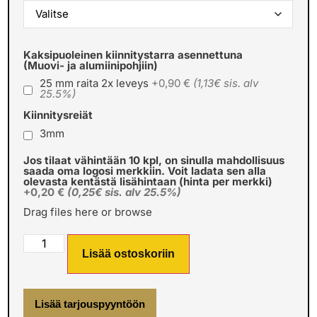
Kaksipuoleinen kiinnitystarra asennettuna
(Muovi- ja alumiinipohjiin)
25 mm raita 2x leveys
+0,90 €
(1,13€ sis. alv
25.5%)
Kiinnitysreiät
3mm
Jos tilaat vähintään 10 kpl, on sinulla mahdollisuus
saada oma logosi merkkiin. Voit ladata sen alla
olevasta kentästä lisähintaan (hinta per merkki)
+0,20 €
(0,25€ sis. alv 25.5%)
Drag files here or
browse
Lisää ostoskoriin
Lisää tarjouspyyntöön