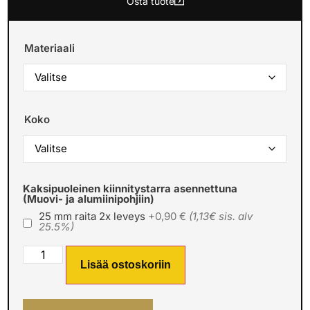
Osta tuote
Materiaali
Koko
Kaksipuoleinen kiinnitystarra asennettuna
(Muovi- ja alumiinipohjiin)
25 mm raita 2x leveys
+0,90 €
(1,13€ sis. alv
25.5%)
Lisää ostoskoriin