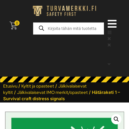
0
Etusivu
/
Kyltit ja opasteet
/
Jälkivalaisevat
kyltit
/
Jälkivalaisevat IMO merkit/opasteet
/ Hätäraketi 1 –
Survival craft distress signals