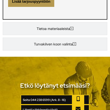
Lisää tarjouspyyntöön
Tietoa materiaaleista
Turvakilven koon valinta
Etkö löytänyt etsimääsi?
Soita 044 238 6599 (Ark. 8 - 16)
Lähetä sähköpostia tästä