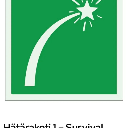
Hätäraketi 1 – Survival