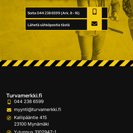
Soita 044 238 6599 (Ark. 8 - 16)
Lähetä sähköpostia tästä
Turvamerkki.fi
044 238 6599
myynti@turvamerkki.fi
Kallipääntie 415
23100 Mynämäki
Y-tunnus 3102947-1