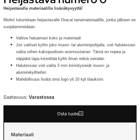
Heijastavalla materiaalilla lisänäkyvyyttä!
Merkit tulostetaan heijastavalle Oracal tarramateriaalille, jonka jälkeen se
suojalaminoidaan.
Valitse haluamasi koko ja materiaali
Jos valitset kyltin joko
muovi- tai alumiinipohjalla
, voit halutessasi
valita siihen kaksipuolisen asennustarran. Tämä on nopea ja
näppärä tapa kiinnittää kyltti ilman reikiä seinään.
Halutessasi voit valita 3 mm kiinnitysreiät
muovi- ja
alumiinikyltteihin
.
Mahdollisuus lisätä oma logo yli 10 kpl tilauksiin.
Saatavuus:
Varastossa
Osta tuote
Materiaali