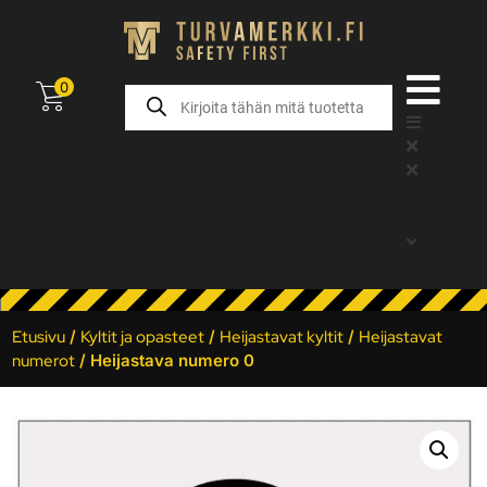
0
Etusivu
/
Kyltit ja opasteet
/
Heijastavat kyltit
/
Heijastavat
numerot
/ Heijastava numero 0