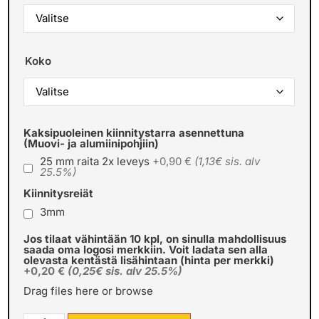
Koko
Kaksipuoleinen kiinnitystarra asennettuna
(Muovi- ja alumiinipohjiin)
25 mm raita 2x leveys
+0,90 €
(1,13€ sis. alv
25.5%)
Kiinnitysreiät
3mm
Jos tilaat vähintään 10 kpl, on sinulla mahdollisuus
saada oma logosi merkkiin. Voit ladata sen alla
olevasta kentästä lisähintaan (hinta per merkki)
+0,20 €
(0,25€ sis. alv 25.5%)
Drag files here or
browse