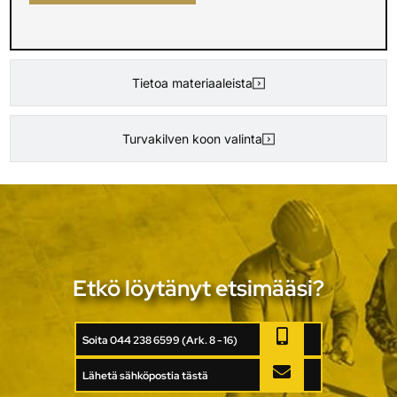
Tietoa materiaaleista
Turvakilven koon valinta
Etkö löytänyt etsimääsi?
Soita 044 238 6599 (Ark. 8 - 16)
Lähetä sähköpostia tästä