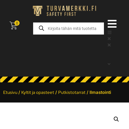
0
Etusivu
/
Kyltit ja opasteet
/
Putkistotarrat
/ Ilmastointi