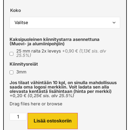
Koko
Kaksipuoleinen kiinnitystarra asennettuna
(Muovi- ja alumiinipohjiin)
25 mm raita 2x leveys
+0,90 €
(1,13€ sis. alv
25.5%)
Kiinnitysreiät
3mm
Jos tilaat vähintään 10 kpl, on sinulla mahdollisuus
saada oma logosi merkkiin. Voit ladata sen alla
olevasta kentästä lisähintaan (hinta per merkki)
+0,20 €
(0,25€ sis. alv 25.5%)
Drag files here or
browse
Lisää ostoskoriin