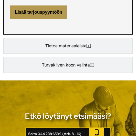
Lisää tarjouspyyntöön
Tietoa materiaaleista
Turvakilven koon valinta
Etkö löytänyt etsimääsi?
Soita 044 238 6599 (Ark. 8 - 16)