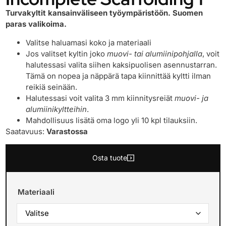
Turvakyltit kansainväliseen työympäristöön. Suomen
paras valikoima.
Valitse haluamasi koko ja materiaali
Jos valitset kyltin joko
muovi- tai alumiinipohjalla
, voit
halutessasi valita siihen kaksipuolisen asennustarran.
Tämä on nopea ja näppärä tapa kiinnittää kyltti ilman
reikiä seinään.
Halutessasi voit valita 3 mm kiinnitysreiät
muovi- ja
alumiinikyltteihin
.
Mahdollisuus lisätä oma logo yli 10 kpl tilauksiin.
Saatavuus:
Varastossa
Osta tuote
Materiaali