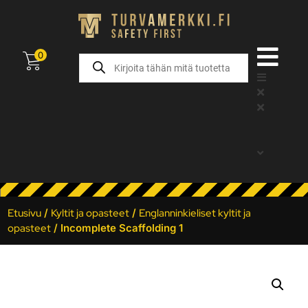
0
Etusivu
/
Kyltit ja opasteet
/
Englanninkieliset kyltit ja
opasteet
/ Incomplete Scaffolding 1