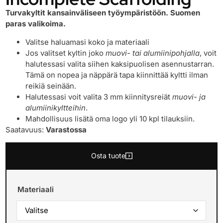
Turvakyltit kansainväliseen työympäristöön. Suomen
paras valikoima.
Valitse haluamasi koko ja materiaali
Jos valitset kyltin joko
muovi- tai alumiinipohjalla
, voit
halutessasi valita siihen kaksipuolisen asennustarran.
Tämä on nopea ja näppärä tapa kiinnittää kyltti ilman
reikiä seinään.
Halutessasi voit valita 3 mm kiinnitysreiät
muovi- ja
alumiinikyltteihin
.
Mahdollisuus lisätä oma logo yli 10 kpl tilauksiin.
Saatavuus:
Varastossa
Osta tuote
Materiaali