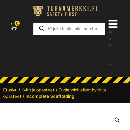
0
Etusivu
/
Kyltit ja opasteet
/
Englanninkieliset kyltit ja
opasteet
/ Incomplete Scaffolding