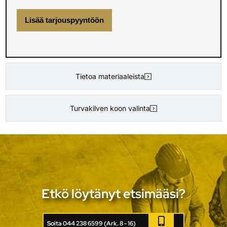
Lisää tarjouspyyntöön
Tietoa materiaaleista
Turvakilven koon valinta
Etkö löytänyt etsimääsi?
Soita 044 238 6599 (Ark. 8 - 16)