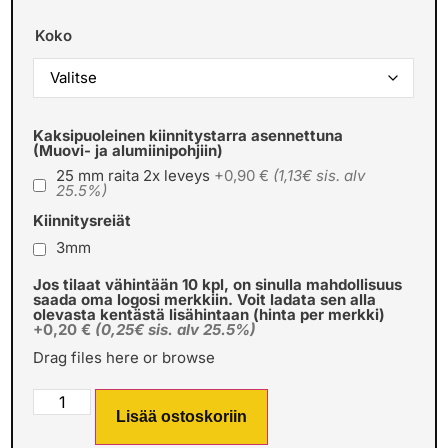
Koko
Kaksipuoleinen kiinnitystarra asennettuna
(Muovi- ja alumiinipohjiin)
25 mm raita 2x leveys
+0,90 €
(1,13€ sis. alv
25.5%)
Kiinnitysreiät
3mm
Jos tilaat vähintään 10 kpl, on sinulla mahdollisuus
saada oma logosi merkkiin. Voit ladata sen alla
olevasta kentästä lisähintaan (hinta per merkki)
+0,20 €
(0,25€ sis. alv 25.5%)
Drag files here or
browse
Lisää ostoskoriin