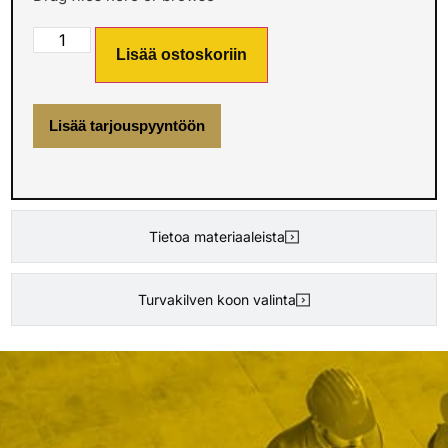
Lisää ostoskoriin
Lisää tarjouspyyntöön
Tietoa materiaaleista
Turvakilven koon valinta