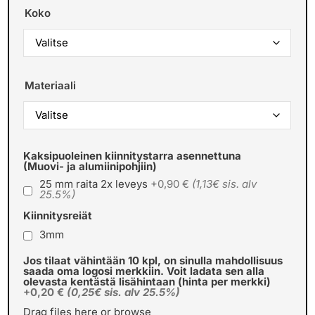
Koko
Materiaali
Kaksipuoleinen kiinnitystarra asennettuna
(Muovi- ja alumiinipohjiin)
25 mm raita 2x leveys
+0,90 €
(1,13€ sis. alv
25.5%)
Kiinnitysreiät
3mm
Jos tilaat vähintään 10 kpl, on sinulla mahdollisuus
saada oma logosi merkkiin. Voit ladata sen alla
olevasta kentästä lisähintaan (hinta per merkki)
+0,20 €
(0,25€ sis. alv 25.5%)
Drag files here or
browse