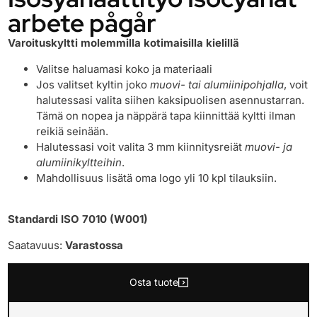
arbete pågår
Varoituskyltti molemmilla kotimaisilla kielillä
Valitse haluamasi koko ja materiaali
Jos valitset kyltin joko
muovi- tai alumiinipohjalla
, voit
halutessasi valita siihen kaksipuolisen asennustarran.
Tämä on nopea ja näppärä tapa kiinnittää kyltti ilman
reikiä seinään.
Halutessasi voit valita 3 mm kiinnitysreiät
muovi- ja
alumiinikyltteihin
.
Mahdollisuus lisätä oma logo yli 10 kpl tilauksiin.
Standardi ISO 7010 (W001)
Saatavuus:
Varastossa
Osta tuote