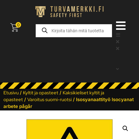
0
Etusivu
/
Kyltit ja opasteet
/
Kaksikieliset kyltit ja
opasteet
/
Varoitus suomi-ruotsi
/ Isosyanaattityö Isocyanat
arbete pågår