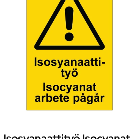
Isosyanaattityö Isocyanat