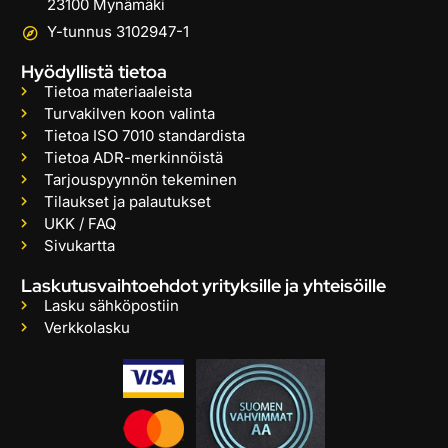
23100 Mynämäki
Y-tunnus 3102947-1
Hyödyllistä tietoa
Tietoa materiaaleista
Turvakilven koon valinta
Tietoa ISO 7010 standardista
Tietoa ADR-merkinnöistä
Tarjouspyynnön tekeminen
Tilaukset ja palautukset
UKK / FAQ
Sivukartta
Laskutusvaihtoehdot yrityksille ja yhteisöille
Lasku sähköpostiin
Verkkolasku