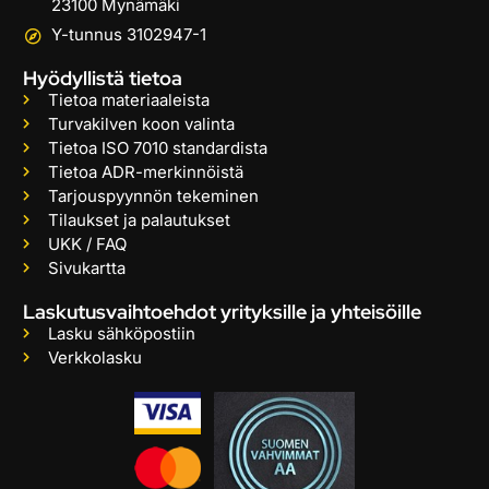
23100 Mynämäki
Y-tunnus 3102947-1
Hyödyllistä tietoa
Tietoa materiaaleista
Turvakilven koon valinta
Tietoa ISO 7010 standardista
Tietoa ADR-merkinnöistä
Tarjouspyynnön tekeminen
Tilaukset ja palautukset
UKK / FAQ
Sivukartta
Laskutusvaihtoehdot yrityksille ja yhteisöille
Lasku sähköpostiin
Verkkolasku