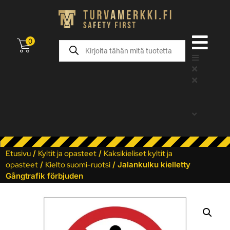
0
Etusivu
/
Kyltit ja opasteet
/
Kaksikieliset kyltit ja
opasteet
/
Kielto suomi-ruotsi
/ Jalankulku kielletty
Gångtrafik förbjuden