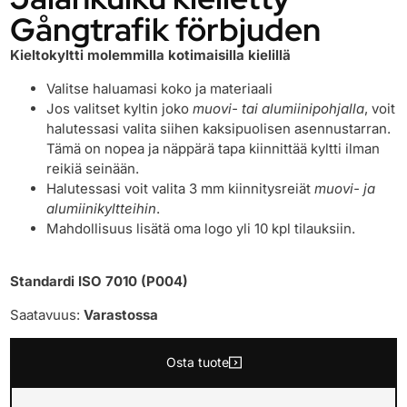
Gångtrafik förbjuden
Kieltokyltti molemmilla kotimaisilla kielillä
Valitse haluamasi koko ja materiaali
Jos valitset kyltin joko
muovi- tai alumiinipohjalla
, voit
halutessasi valita siihen kaksipuolisen asennustarran.
Tämä on nopea ja näppärä tapa kiinnittää kyltti ilman
reikiä seinään.
Halutessasi voit valita 3 mm kiinnitysreiät
muovi- ja
alumiinikyltteihin
.
Mahdollisuus lisätä oma logo yli 10 kpl tilauksiin.
Standardi ISO 7010 (P004)
Saatavuus:
Varastossa
Osta tuote