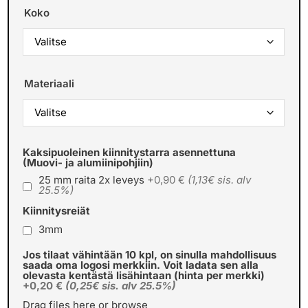
Koko
Materiaali
Kaksipuoleinen kiinnitystarra asennettuna
(Muovi- ja alumiinipohjiin)
25 mm raita 2x leveys
+0,90 €
(1,13€ sis. alv
25.5%)
Kiinnitysreiät
3mm
Jos tilaat vähintään 10 kpl, on sinulla mahdollisuus
saada oma logosi merkkiin. Voit ladata sen alla
olevasta kentästä lisähintaan (hinta per merkki)
+0,20 €
(0,25€ sis. alv 25.5%)
Drag files here or
browse