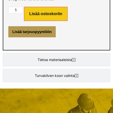
Lisää ostoskoriin
Lisää tarjouspyyntöön
Tietoa materiaaleista
Turvakilven koon valinta