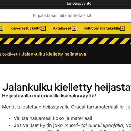
Tarjouspyyntö
Kaiverretut kyltit
A-telineet
Kyltit omalla tekstillä
eltokilvet
/ Jalankulku kielletty heijastava
Jalankulku kielletty heijast
Heijastavalla materiaalilla lisänäkyvyyttä!
Merkit tulostetaan heijastavalle Oracal tarramateriaalille, 
Valitse haluamasi koko ja materiaali
Jos valitset kyltin joko
muovi- tai alumiinipohjalla
, v