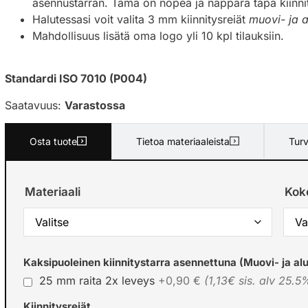
asennustarran. Tämä on nopea ja näppärä tapa kiinnitt
Halutessasi voit valita 3 mm kiinnitysreiät
muovi- ja a
Mahdollisuus lisätä oma logo yli 10 kpl tilauksiin.
Standardi ISO 7010 (P004)
Saatavuus:
Varastossa
Osta tuote
Tietoa materiaaleista
Turv
Materiaali
Kok
Kaksipuoleinen kiinnitystarra asennettuna (Muovi- ja alu
25 mm raita 2x leveys
+0,90 €
(1,13€ sis. alv 25.5
Kiinnitysreiät