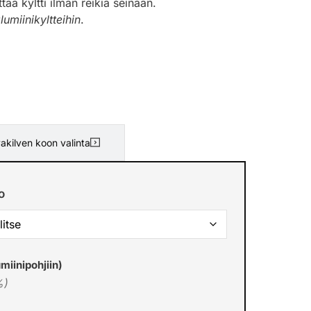
ää kyltti ilman reikiä seinään.
lumiinikyltteihin
.
akilven koon valinta
o
miinipohjiin)
%)