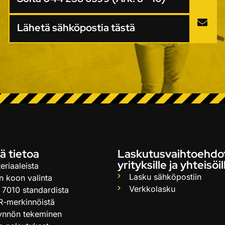
Lähetä sähköpostia tästä
ä tietoa
Laskutusvaihtoehdo
yrityksille ja yhteisöil
eriaaleista
Lasku sähköpostiin
n koon valinta
Verkkolasku
 7010 standardista
R-merkinnöistä
ynnön tekeminen