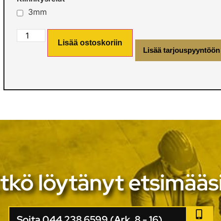
3mm
Lisää ostoskoriin
Lisää tarjouspyyntöön
tkö löytänyt etsimääs
Soita 044 238 6599 (Ark. 8 - 16)