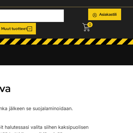
Asiakastili
0
Muut tuotteet
ava
jonka jälkeen se suojalaminoidaan.
oit halutessasi valita siihen kaksipuolisen