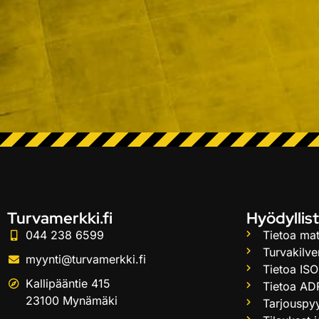
Turvamerkki.fi
Hyödyllist
044 238 6599
Tietoa mat
Turvakilve
myynti@turvamerkki.fi
Tietoa ISO
Kallipääntie 415
Tietoa AD
23100 Mynämäki
Tarjouspy