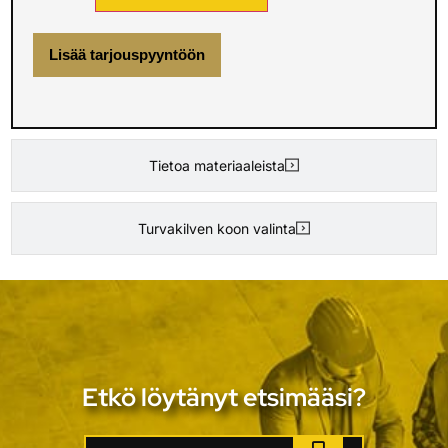
Lisää tarjouspyyntöön
Tietoa materiaaleista
Turvakilven koon valinta
Etkö löytänyt etsimääsi?