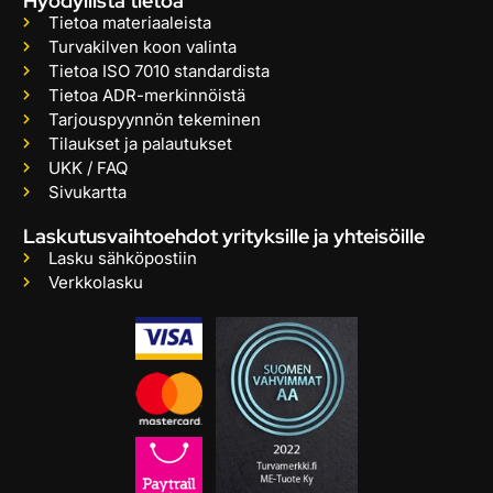
Hyödyllistä tietoa
Tietoa materiaaleista
Turvakilven koon valinta
Tietoa ISO 7010 standardista
Tietoa ADR-merkinnöistä
Tarjouspyynnön tekeminen
Tilaukset ja palautukset
UKK / FAQ
Sivukartta
Laskutusvaihtoehdot yrityksille ja yhteisöille
Lasku sähköpostiin
Verkkolasku