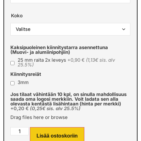
Koko
Kaksipuoleinen kiinnitystarra asennettuna
(Muovi- ja alumiinipohjiin)
25 mm raita 2x leveys
+0,90 €
(1,13€ sis. alv
25.5%)
Kiinnitysreiät
3mm
Jos tilaat vähintään 10 kpl, on sinulla mahdollisuus
saada oma logosi merkkiin. Voit ladata sen alla
olevasta kentästä lisähintaan (hinta per merkki)
+0,20 €
(0,25€ sis. alv 25.5%)
Drag files here or
browse
Lisää ostoskoriin