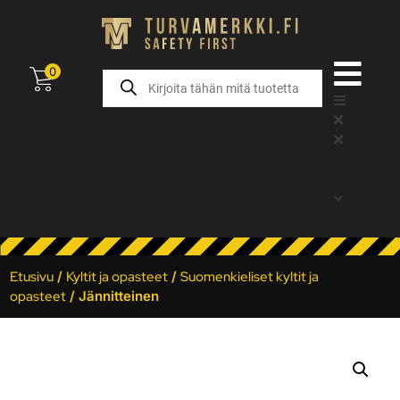
0
Etusivu
/
Kyltit ja opasteet
/
Suomenkieliset kyltit ja
opasteet
/ Jännitteinen