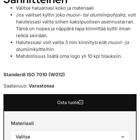
Valitse haluamasi koko ja materiaali
Jos valitset kyltin joko
muovi- tai alumiinipohjalla
, voit
halutessasi valita siihen kaksipuolisen asennustarran.
Tämä on nopea ja näppärä tapa kiinnittää kyltti ilman
reikiä seinään.
Halutessasi voit valita 3 mm kiinnitysreiät
muovi- ja
alumiinikyltteihin
.
Mahdollisuus lisätä oma logo yli 10 kpl tilauksiin.
Standardi ISO 7010 (W012)
Saatavuus:
Varastossa
Osta tuote
Materiaali