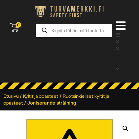
0
Etusivu
/
Kyltit ja opasteet
/
Ruotsinkieliset kyltit ja
opasteet
/ Joniserande strålning