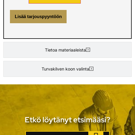
Lisää tarjouspyyntöön
Tietoa materiaaleista
Turvakilven koon valinta
Etkö löytänyt etsimääsi?