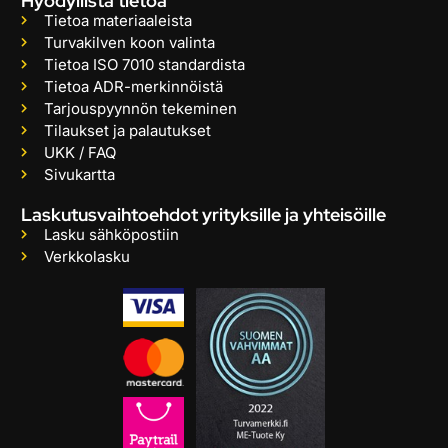
Hyödyllistä tietoa
Tietoa materiaaleista
Turvakilven koon valinta
Tietoa ISO 7010 standardista
Tietoa ADR-merkinnöistä
Tarjouspyynnön tekeminen
Tilaukset ja palautukset
UKK / FAQ
Sivukartta
Laskutusvaihtoehdot yrityksille ja yhteisöille
Lasku sähköpostiin
Verkkolasku