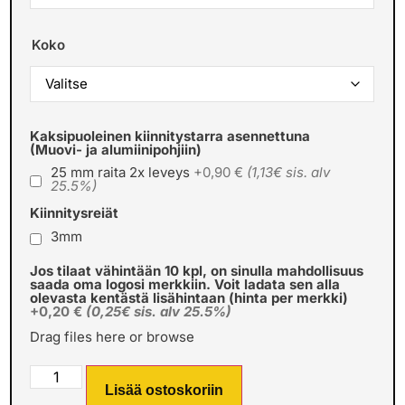
Koko
Kaksipuoleinen kiinnitystarra asennettuna
(Muovi- ja alumiinipohjiin)
25 mm raita 2x leveys
+0,90 €
(1,13€ sis. alv
25.5%)
Kiinnitysreiät
3mm
Jos tilaat vähintään 10 kpl, on sinulla mahdollisuus
saada oma logosi merkkiin. Voit ladata sen alla
olevasta kentästä lisähintaan (hinta per merkki)
+0,20 €
(0,25€ sis. alv 25.5%)
Drag files here or
browse
Lisää ostoskoriin