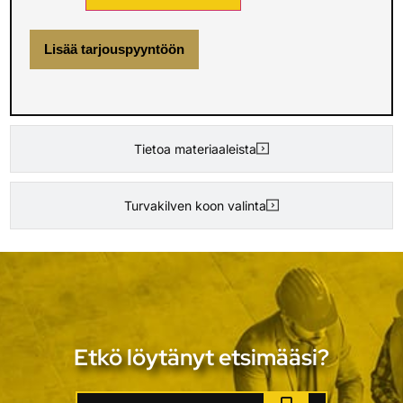
Lisää tarjouspyyntöön
Tietoa materiaaleista
Turvakilven koon valinta
Etkö löytänyt etsimääsi?