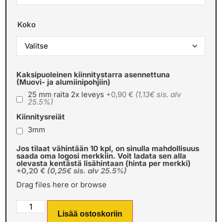
Koko
Kaksipuoleinen kiinnitystarra asennettuna
(Muovi- ja alumiinipohjiin)
25 mm raita 2x leveys
+0,90 €
(1,13€ sis. alv
25.5%)
Kiinnitysreiät
3mm
Jos tilaat vähintään 10 kpl, on sinulla mahdollisuus
saada oma logosi merkkiin. Voit ladata sen alla
olevasta kentästä lisähintaan (hinta per merkki)
+0,20 €
(0,25€ sis. alv 25.5%)
Drag files here or
browse
Lisää ostoskoriin