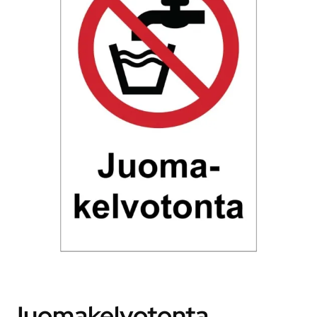
Juomakelvotonta