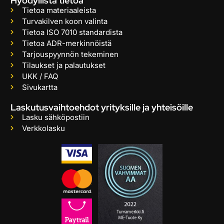
Hyödyllistä tietoa
Tietoa materiaaleista
Turvakilven koon valinta
Tietoa ISO 7010 standardista
Tietoa ADR-merkinnöistä
Tarjouspyynnön tekeminen
Tilaukset ja palautukset
UKK / FAQ
Sivukartta
Laskutusvaihtoehdot yrityksille ja yhteisöille
Lasku sähköpostiin
Verkkolasku