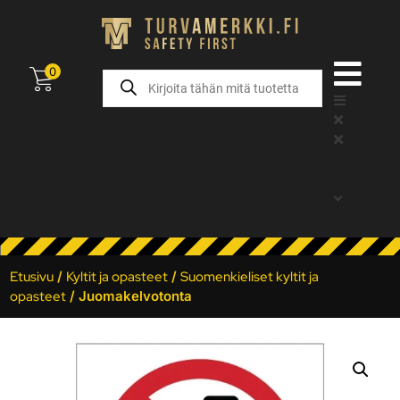
0
Etusivu
/
Kyltit ja opasteet
/
Suomenkieliset kyltit ja
opasteet
/ Juomakelvotonta