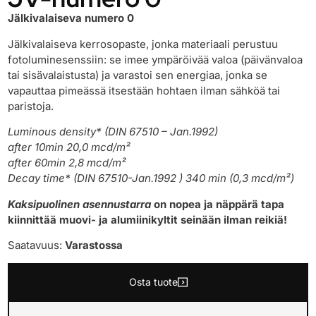
Jälkivalaiseva numero 0
Jälkivalaiseva kerrosopaste, jonka materiaali perustuu
fotoluminesenssiin: se imee ympäröivää valoa (päivänvaloa
tai sisävalaistusta) ja varastoi sen energiaa, jonka se
vapauttaa pimeässä itsestään hohtaen ilman sähköä tai
paristoja.
Luminous density* (DIN 67510 – Jan.1992)
after 10min 20,0 mcd/m²
after 60min 2,8 mcd/m²
Decay time* (DIN 67510-Jan.1992 ) 340 min (0,3 mcd/m²)
Kaksipuolinen asennustarra
on nopea ja näppärä tapa
kiinnittää muovi- ja alumiinikyltit seinään ilman reikiä!
Saatavuus:
Varastossa
Osta tuote