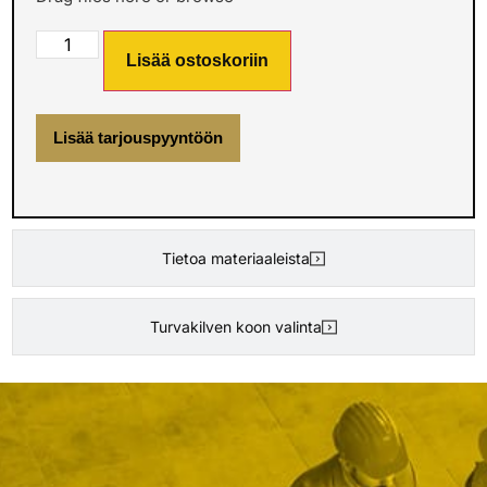
Lisää ostoskoriin
Lisää tarjouspyyntöön
Tietoa materiaaleista
Turvakilven koon valinta