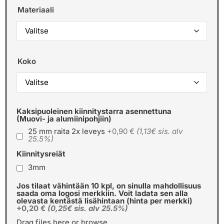
Materiaali
Koko
Kaksipuoleinen kiinnitystarra asennettuna
(Muovi- ja alumiinipohjiin)
25 mm raita 2x leveys
+0,90 €
(1,13€ sis. alv
25.5%)
Kiinnitysreiät
3mm
Jos tilaat vähintään 10 kpl, on sinulla mahdollisuus
saada oma logosi merkkiin. Voit ladata sen alla
olevasta kentästä lisähintaan (hinta per merkki)
+0,20 €
(0,25€ sis. alv 25.5%)
Drag files here or
browse