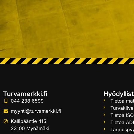
Turvamerkki.fi
Hyödyllist
044 238 6599
Tietoa mat
Turvakilve
myynti@turvamerkki.fi
Tietoa ISO
Kallipääntie 415
Tietoa AD
23100 Mynämäki
Tarjouspy