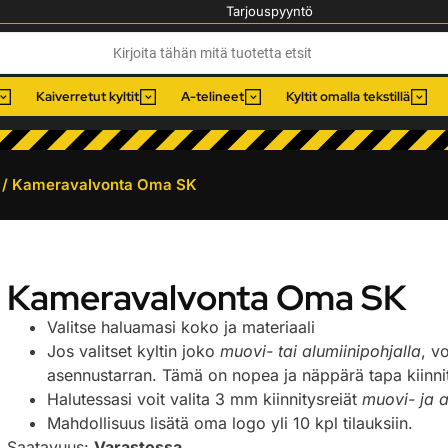
Tarjouspyyntö
Kaiverretut kyltit
A-telineet
Kyltit omalla tekstillä
/ Kameravalvonta Oma SK
Kameravalvonta Oma SK
Valitse haluamasi koko ja materiaali
Jos valitset kyltin joko
muovi- tai alumiinipohjalla
, v
asennustarran. Tämä on nopea ja näppärä tapa kiinnitt
Halutessasi voit valita 3 mm kiinnitysreiät
muovi- ja a
Mahdollisuus lisätä oma logo yli 10 kpl tilauksiin.
Saatavuus:
Varastossa