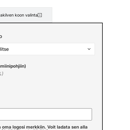
akilven koon valinta
o
miinipohjiin)
%)
a oma logosi merkkiin. Voit ladata sen alla