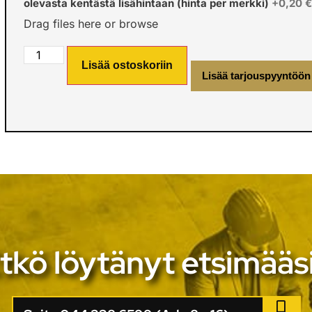
olevasta kentästä lisähintaan (hinta per merkki)
+0,20 
Drag files here or
browse
Lisää ostoskoriin
Lisää tarjouspyyntöön
tkö löytänyt etsimääs