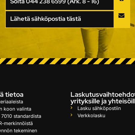
Soita 044 238 6599 (Ark. 8 - 16)
Lähetä sähköpostia tästä
ä tietoa
Laskutusvaihtoehdo
yrityksille ja yhteisöil
eriaaleista
Lasku sähköpostiin
n koon valinta
Verkkolasku
 7010 standardista
R-merkinnöistä
ynnön tekeminen