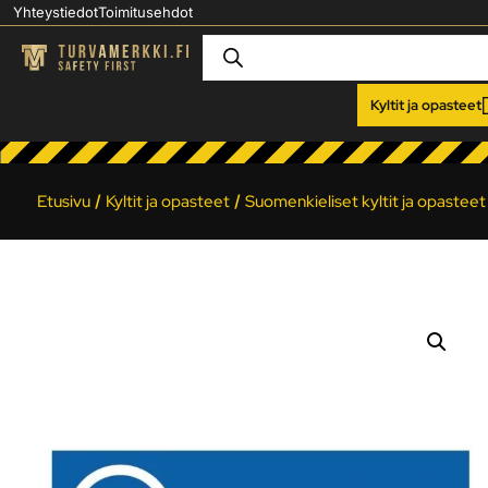
Yhteystiedot
Toimitusehdot
Kyltit ja opasteet
Etusivu
/
Kyltit ja opasteet
/
Suomenkieliset kyltit ja opasteet