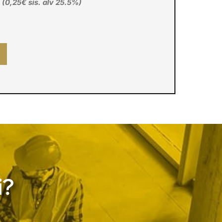
€
(0,25€ sis. alv 25.5%)
i?