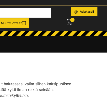
Asiakastili
0
Muut tuotteet
oit halutessasi valita siihen kaksipuolisen
ää kyltti ilman reikiä seinään.
lumiinikyltteihin
.