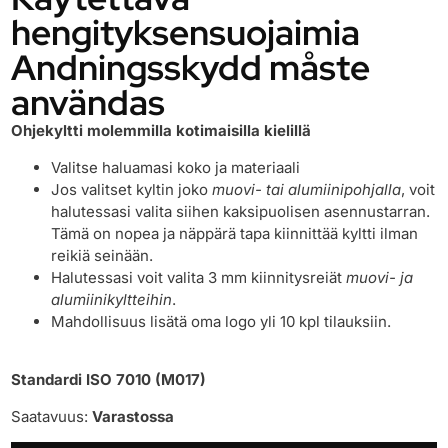
hengityksensuojaimia
Andningsskydd måste
användas
Ohjekyltti molemmilla kotimaisilla kielillä
Valitse haluamasi koko ja materiaali
Jos valitset kyltin joko
muovi- tai alumiinipohjalla
, voit
halutessasi valita siihen kaksipuolisen asennustarran.
Tämä on nopea ja näppärä tapa kiinnittää kyltti ilman
reikiä seinään.
Halutessasi voit valita 3 mm kiinnitysreiät
muovi- ja
alumiinikyltteihin
.
Mahdollisuus lisätä oma logo yli 10 kpl tilauksiin.
Standardi ISO 7010 (M017)
Saatavuus:
Varastossa