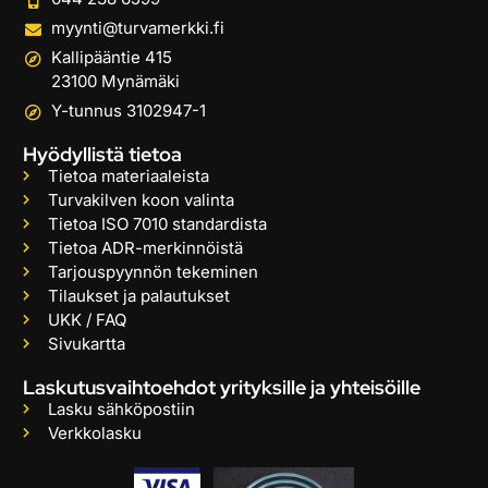
myynti@turvamerkki.fi
Kallipääntie 415
23100 Mynämäki
Y-tunnus 3102947-1
Hyödyllistä tietoa
Tietoa materiaaleista
Turvakilven koon valinta
Tietoa ISO 7010 standardista
Tietoa ADR-merkinnöistä
Tarjouspyynnön tekeminen
Tilaukset ja palautukset
UKK / FAQ
Sivukartta
Laskutusvaihtoehdot yrityksille ja yhteisöille
Lasku sähköpostiin
Verkkolasku