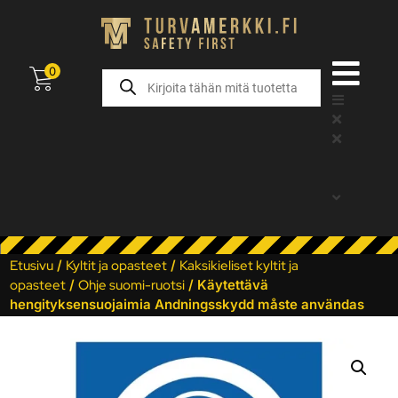
0
Etusivu
/
Kyltit ja opasteet
/
Kaksikieliset kyltit ja
opasteet
/
Ohje suomi-ruotsi
/ Käytettävä
hengityksensuojaimia Andningsskydd måste användas