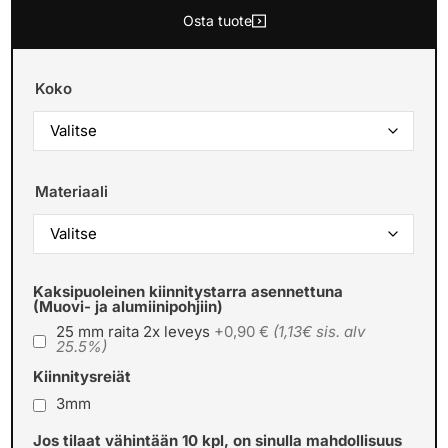
Osta tuote
Koko
Materiaali
Kaksipuoleinen kiinnitystarra asennettuna
(Muovi- ja alumiinipohjiin)
25 mm raita 2x leveys
+0,90 €
(1,13€ sis. alv
25.5%)
Kiinnitysreiät
3mm
Jos tilaat vähintään 10 kpl, on sinulla mahdollisuus