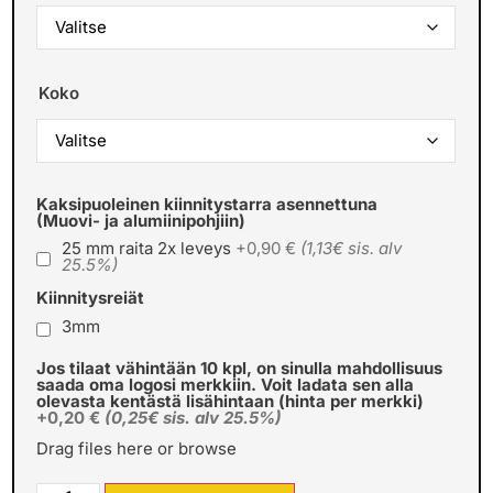
Koko
Kaksipuoleinen kiinnitystarra asennettuna
(Muovi- ja alumiinipohjiin)
25 mm raita 2x leveys
+0,90 €
(1,13€ sis. alv
25.5%)
Kiinnitysreiät
3mm
Jos tilaat vähintään 10 kpl, on sinulla mahdollisuus
saada oma logosi merkkiin. Voit ladata sen alla
olevasta kentästä lisähintaan (hinta per merkki)
+0,20 €
(0,25€ sis. alv 25.5%)
Drag files here or
browse