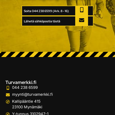
Soita 044 238 6599 (Ark. 8 - 16)
Lähetä sähköpostia tästä
Turvamerkki.fi
044 238 6599
myynti@turvamerkki.fi
Kallipääntie 415
23100 Mynämäki
Y-tunnus 3102947-1