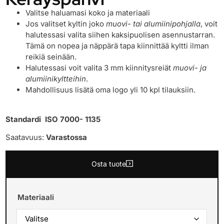
Valitse haluamasi koko ja materiaali
Jos valitset kyltin joko
muovi- tai alumiinipohjalla
, voit
halutessasi valita siihen kaksipuolisen asennustarran.
Tämä on nopea ja näppärä tapa kiinnittää kyltti ilman
reikiä seinään.
Halutessasi voit valita 3 mm kiinnitysreiät
muovi- ja
alumiinikyltteihin
.
Mahdollisuus lisätä oma logo yli 10 kpl tilauksiin.
Standardi ISO 7000- 1135
Saatavuus:
Varastossa
Osta tuote
Materiaali