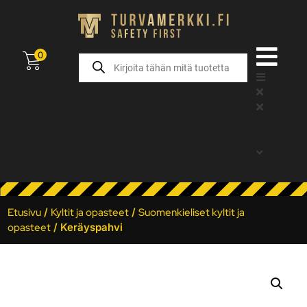
0
Etusivu
/
Kyltit ja opasteet
/
Suomenkieliset kyltit ja
opasteet
/ Keräyspahvi