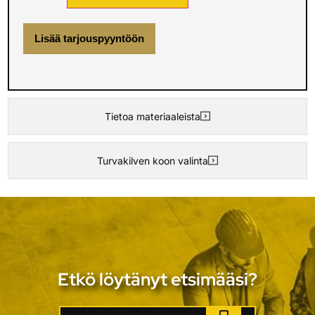
Lisää tarjouspyyntöön
Tietoa materiaaleista
Turvakilven koon valinta
Etkö löytänyt etsimääsi?