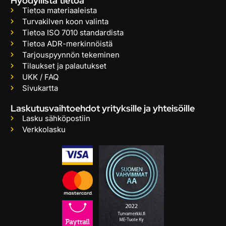
Hyödyllistä tietoa
Tietoa materiaaleista
Turvakilven koon valinta
Tietoa ISO 7010 standardista
Tietoa ADR-merkinnöistä
Tarjouspyynnön tekeminen
Tilaukset ja palautukset
UKK / FAQ
Sivukartta
Laskutusvaihtoehdot yrityksille ja yhteisöille
Lasku sähköpostiin
Verkkolasku