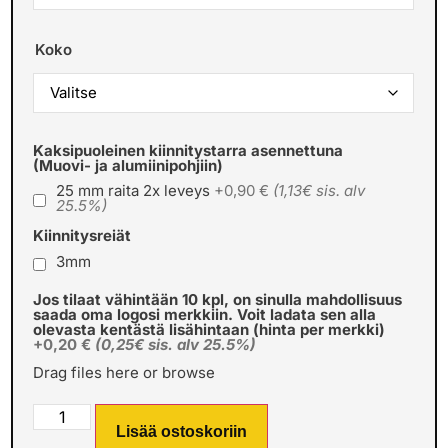
Koko
Kaksipuoleinen kiinnitystarra asennettuna
(Muovi- ja alumiinipohjiin)
25 mm raita 2x leveys
+0,90 €
(1,13€ sis. alv
25.5%)
Kiinnitysreiät
3mm
Jos tilaat vähintään 10 kpl, on sinulla mahdollisuus
saada oma logosi merkkiin. Voit ladata sen alla
olevasta kentästä lisähintaan (hinta per merkki)
+0,20 €
(0,25€ sis. alv 25.5%)
Drag files here or
browse
Lisää ostoskoriin