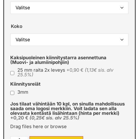
Koko
Kaksipuoleinen kiinnitystarra asennettuna
(Muovi- ja alumiinipohjiin)
25 mm raita 2x leveys
+0,90 €
(1,13€ sis. alv
25.5%)
Kiinnitysreiät
3mm
Jos tilaat vähintään 10 kpl, on sinulla mahdollisuus
saada oma logosi merkkiin. Voit ladata sen alla
olevasta kentästä lisähintaan (hinta per merkki)
+0,20 €
(0,25€ sis. alv 25.5%)
Drag files here or
browse