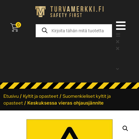
0
Etusivu
/
Kyltit ja opasteet
/
Suomenkieliset kyltit ja
opasteet
/ Keskuksessa vieras ohjausjännite