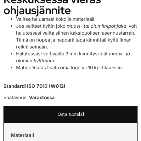
ohjausjännite
Valitse haluamasi koko ja materiaali
Jos valitset kyltin joko
muovi- tai alumiinipohjalla
, voit
halutessasi valita siihen kaksipuolisen asennustarran.
Tämä on nopea ja näppärä tapa kiinnittää kyltti ilman
reikiä seinään.
Halutessasi voit valita 3 mm kiinnitysreiät
muovi- ja
alumiinikyltteihin
.
Mahdollisuus lisätä oma logo yli 10 kpl tilauksiin.
Standardi ISO 7010 (W012)
Saatavuus:
Varastossa
Osta tuote
Materiaali