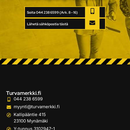
Soita 044 238 6599 (Ark. 8 - 16)
Lähetä sähköpostia tästä
Turvamerkki.fi
044 238 6599
myynti@turvamerkki.fi
Kallipääntie 415
23100 Mynämäki
Y-tunnus 3102947-1