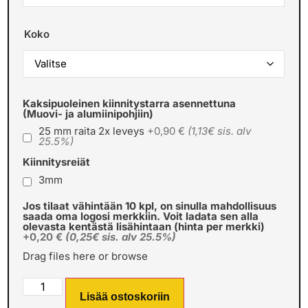
Koko
Kaksipuoleinen kiinnitystarra asennettuna
(Muovi- ja alumiinipohjiin)
25 mm raita 2x leveys
+0,90 €
(1,13€ sis. alv
25.5%)
Kiinnitysreiät
3mm
Jos tilaat vähintään 10 kpl, on sinulla mahdollisuus
saada oma logosi merkkiin. Voit ladata sen alla
olevasta kentästä lisähintaan (hinta per merkki)
+0,20 €
(0,25€ sis. alv 25.5%)
Drag files here or
browse
Lisää ostoskoriin