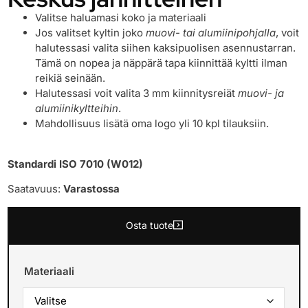
Valitse haluamasi koko ja materiaali
Jos valitset kyltin joko
muovi- tai alumiinipohjalla
, voit
halutessasi valita siihen kaksipuolisen asennustarran.
Tämä on nopea ja näppärä tapa kiinnittää kyltti ilman
reikiä seinään.
Halutessasi voit valita 3 mm kiinnitysreiät
muovi- ja
alumiinikyltteihin
.
Mahdollisuus lisätä oma logo yli 10 kpl tilauksiin.
Standardi ISO 7010 (W012)
Saatavuus:
Varastossa
Osta tuote
Materiaali