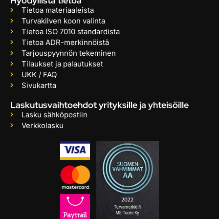
Hyödyllistä tietoa
Tietoa materiaaleista
Turvakilven koon valinta
Tietoa ISO 7010 standardista
Tietoa ADR-merkinnöistä
Tarjouspyynnön tekeminen
Tilaukset ja palautukset
UKK / FAQ
Sivukartta
Laskutusvaihtoehdot yrityksille ja yhteisöille
Lasku sähköpostiin
Verkkolasku