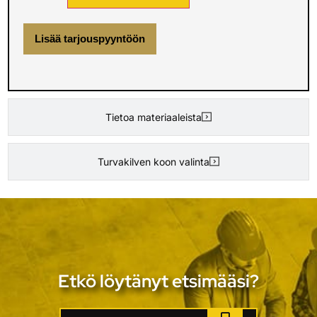
Lisää tarjouspyyntöön
Tietoa materiaaleista
Turvakilven koon valinta
Etkö löytänyt etsimääsi?