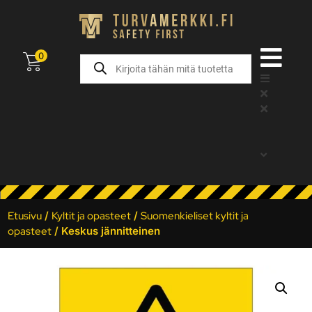
0
Etusivu
/
Kyltit ja opasteet
/
Suomenkieliset kyltit ja
opasteet
/ Keskus jännitteinen